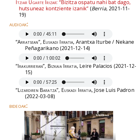
Itziar Ugarte Irizar:
“Bizitza ospatu nahi bat dago,
hutsuneaz kontziente izanik”
(
Berria
, 2021-11-
19)
audioak:
“Arratsean”, Euskadi Irratia
, Arantxa Iturbe / Nekane
Peñagarikano (2021-12-14)
“Irakurrieran”, Bizkaia Irratia
, Leire Palacios (2021-12-
15)
“Lizardiren Baratza”, Euskadi Irratia
, Jose Luis Padron
(2022-03-08)
bideoak: