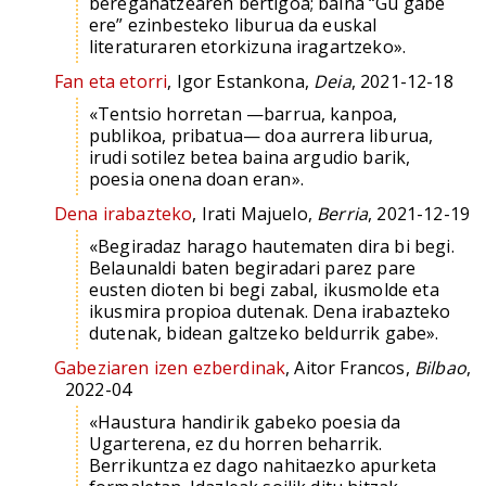
bereganatzearen bertigoa; baina “Gu gabe
ere” ezinbesteko liburua da euskal
literaturaren etorkizuna iragartzeko».
Fan eta etorri
, Igor Estankona,
Deia
, 2021-12-18
«Tentsio horretan —barrua, kanpoa,
publikoa, pribatua— doa aurrera liburua,
irudi sotilez betea baina argudio barik,
poesia onena doan eran».
Dena irabazteko
, Irati Majuelo,
Berria
, 2021-12-19
«Begiradaz harago hautematen dira bi begi.
Belaunaldi baten begiradari parez pare
eusten dioten bi begi zabal, ikusmolde eta
ikusmira propioa dutenak. Dena irabazteko
dutenak, bidean galtzeko beldurrik gabe».
Gabeziaren izen ezberdinak
, Aitor Francos,
Bilbao
,
2022-04
«Haustura handirik gabeko poesia da
Ugarterena, ez du horren beharrik.
Berrikuntza ez dago nahitaezko apurketa