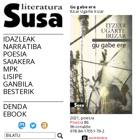
Gu gabe ere
Itziar Ugarte Irizar
IDAZLEAK
NARRATIBA
POESIA
SAIAKERA
MPK
LISIPE
GANBILA
BESTERIK
DENDA
EBOOK
2021, poesia
Poesia
86
96 orrialde
978-84-17051-79-2
aurkibidea