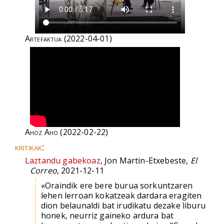
Artefaktua
(2022-04-01)
Ahoz Aho
(2022-02-22)
kritikak:
Laztandu gabekoaz
, Jon Martin-Etxebeste,
El
Correo
, 2021-12-11
«Oraindik ere bere burua sorkuntzaren
lehen lerroan kokatzeak dardara eragiten
dion belaunaldi bat irudikatu dezake liburu
honek, neurriz gaineko ardura bat