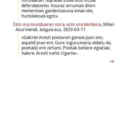
formaletan. Idazleak soilik ditu hitzak
defendatzeko. Itxuraz arruntak diren
mementoei gardentasuna eman die,
hurbilekoak egin».
Ezin ora munduaren nora, ezin ora denbora
, Mikel
Asurmendi,
blogak.eus
, 2023-03-11
«Gabriel Aresti poetaren garaia joan zen,
aspaldi joan ere. Gure ingurumaria aldatu da,
poeta(k) ere zeharo. Poetak betiere egiatiak,
halere. Aresti nahiz Ugarte».