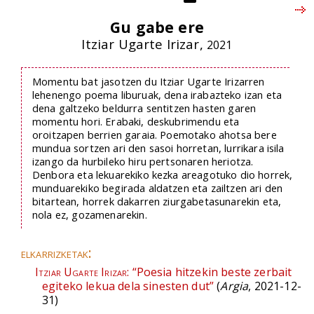
Gu gabe ere
Itziar Ugarte Irizar,
2021
Momentu bat jasotzen du Itziar Ugarte Irizarren
lehenengo poema liburuak, dena irabazteko izan eta
dena galtzeko beldurra sentitzen hasten garen
momentu hori. Erabaki, deskubrimendu eta
oroitzapen berrien garaia. Poemotako ahotsa bere
mundua sortzen ari den sasoi horretan, lurrikara isila
izango da hurbileko hiru pertsonaren heriotza.
Denbora eta lekuarekiko kezka areagotuko dio horrek,
munduarekiko begirada aldatzen eta zailtzen ari den
bitartean, horrek dakarren ziurgabetasunarekin eta,
nola ez, gozamenarekin.
elkarrizketak:
Itziar Ugarte Irizar:
“Poesia hitzekin beste zerbait
egiteko lekua dela sinesten dut”
(
Argia
, 2021-12-
31)