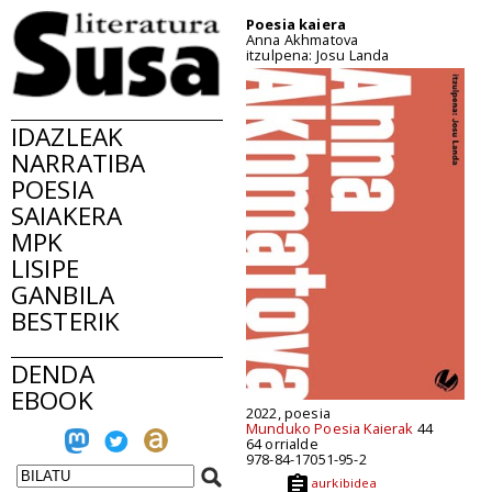
Poesia kaiera
Anna Akhmatova
itzulpena: Josu Landa
IDAZLEAK
NARRATIBA
POESIA
SAIAKERA
MPK
LISIPE
GANBILA
BESTERIK
DENDA
EBOOK
2022, poesia
Munduko Poesia Kaierak
44
64 orrialde
978-84-17051-95-2
aurkibidea