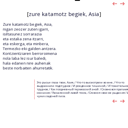
[
zure katamotz begiek, Asia
]
Zure katamotz begiek, Asia,
nigan zeozer zuten igarri,
isiltasunez sorrarazia
eta estalia zena itzarri,
eta eskerga, eta minbera,
Termezko eki-galden antzera.
Kontzientziaren berroroimena
nola laba lez isur baledi,
hala edanen nire auhenak
beste norbaiten ahurretatik.
Это рысьи глаза твои, Азия, / Что-то высмотрели во мне, / Что-то
выдразнили подспудное / И рожденное тишиной, / И томительно
трудное, / Как полдневный термезский зной. / Словно вся прапамя
сознание / Раскаленной лавой текла, / Словно я свои же рыдания / 
чужих ладоней пила.