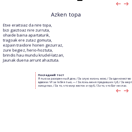
Azken topa
Etxe eraitsiaz da nire topa,
bizi gaiztoaz nire zurruta,
ohaide baina apartaturik,
tragoak ere zutaz gomuta,
ezpain traidore horien gezurraz,
zure begiez, herio-hoztuta,
brindis hau mundu krudel-latzari,
Jaunak duena arrunt ahaztuta.
Последний
тост
Я пью за разоренный дом, / За злую жизнь мою, / За одиночество
вдвоем / И за тебя я пью, — / За ложь меня предавших губ, / За ме
холод глаз, / За то, что мир жесток и груб, / За то, что Бог не спас.