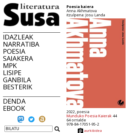
Poesia kaiera
Anna Akhmatova
itzulpena: Josu Landa
IDAZLEAK
NARRATIBA
POESIA
SAIAKERA
MPK
LISIPE
GANBILA
BESTERIK
DENDA
EBOOK
2022, poesia
Munduko Poesia Kaierak
44
64 orrialde
978-84-17051-95-2
aurkibidea