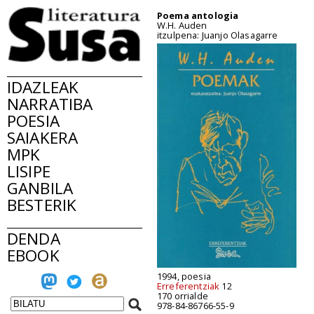
Poema antologia
W.H. Auden
itzulpena: Juanjo Olasagarre
IDAZLEAK
NARRATIBA
POESIA
SAIAKERA
MPK
LISIPE
GANBILA
BESTERIK
DENDA
EBOOK
1994, poesia
Erreferentziak
12
170 orrialde
978-84-86766-55-9