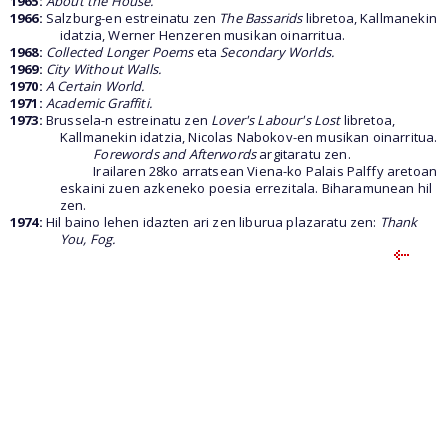
1965:
About the House.
1966:
Salzburg-en estreinatu zen
The Bassarids
libretoa, Kallmanekin
idatzia, Werner Henzeren musikan oinarritua.
1968:
Collected Longer Poems
eta
Secondary Worlds.
1969:
City Without Walls.
1970:
A Certain World.
1971:
Academic Graffiti.
1973:
Brussela-n estreinatu zen
Lover's Labour's Lost
libretoa,
Kallmanekin idatzia, Nicolas Nabokov-en musikan oinarritua.
Forewords and Afterwords
argitaratu zen.
Irailaren 28ko arratsean Viena-ko Palais Palffy aretoan
eskaini zuen azkeneko poesia errezitala. Biharamunean hil
zen.
1974:
Hil baino lehen idazten ari zen liburua plazaratu zen:
Thank
You, Fog.