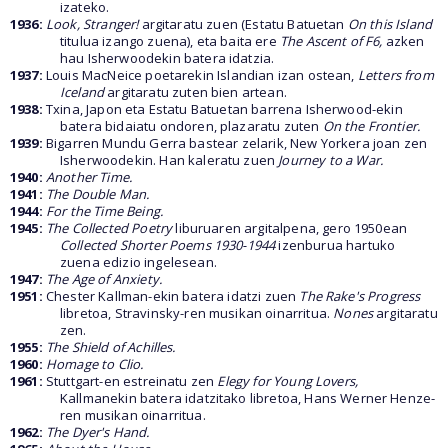
izateko.
1936:
Look, Stranger!
argitaratu zuen (Estatu Batuetan
On this Island
titulua izango zuena), eta baita ere
The Ascent of F6,
azken
hau Isherwoodekin batera idatzia.
1937:
Louis MacNeice poetarekin Islandian izan ostean,
Letters from
Iceland
argitaratu zuten bien artean.
1938:
Txina, Japon eta Estatu Batuetan barrena Isherwood-ekin
batera bidaiatu ondoren, plazaratu zuten
On the Frontier.
1939:
Bigarren Mundu Gerra bastear zelarik, New Yorkera joan zen
Isherwoodekin. Han kaleratu zuen
Journey to a War.
1940:
Another Time.
1941:
The Double Man.
1944:
For the Time Being.
1945:
The Collected Poetry
liburuaren argitalpena, gero 1950ean
Collected Shorter Poems 1930-1944
izenburua hartuko
zuena edizio ingelesean.
1947:
The Age of Anxiety.
1951:
Chester Kallman-ekin batera idatzi zuen
The Rake's Progress
libretoa, Stravinsky-ren musikan oinarritua.
Nones
argitaratu
zen.
1955:
The Shield of Achilles.
1960:
Homage to Clio.
1961:
Stuttgart-en estreinatu zen
Elegy for Young Lovers,
Kallmanekin batera idatzitako libretoa, Hans Werner Henze-
ren musikan oinarritua.
1962:
The Dyer's Hand.