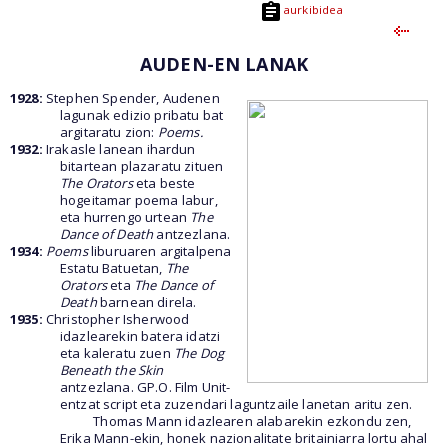
aurkibidea
AUDEN-EN LANAK
1928:
Stephen Spender, Audenen
lagunak edizio pribatu bat
argitaratu zion:
Poems.
1932:
Irakasle lanean ihardun
bitartean plazaratu zituen
The Orators
eta beste
hogeitamar poema labur,
eta hurrengo urtean
The
Dance of Death
antzezlana.
1934:
Poems
liburuaren argitalpena
Estatu Batuetan,
The
Orators
eta
The Dance of
Death
barnean direla.
1935:
Christopher Isherwood
idazlearekin batera idatzi
eta kaleratu zuen
The Dog
Beneath the Skin
antzezlana. GP.O. Film Unit-
entzat script eta zuzendari laguntzaile lanetan aritu zen.
Thomas Mann idazlearen alabarekin ezkondu zen,
Erika Mann-ekin, honek nazionalitate britainiarra lortu ahal