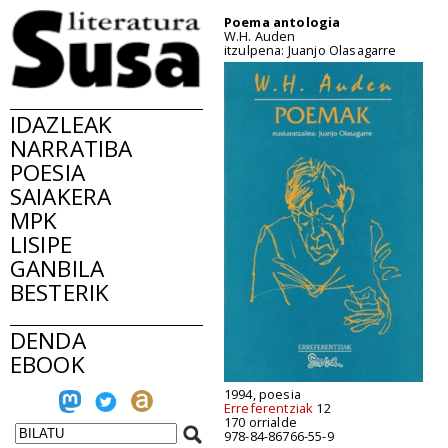
Poema antologia
W.H. Auden
itzulpena: Juanjo Olasagarre
IDAZLEAK
NARRATIBA
POESIA
SAIAKERA
MPK
LISIPE
GANBILA
BESTERIK
DENDA
EBOOK
1994, poesia
Erreferentziak
12
170 orrialde
978-84-86766-55-9