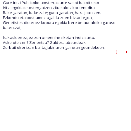
Gure Iritzi Publikoko txostenak urte sasoi bakoitzeko
Iritzi egokiak sostengatzen zituelakoz kontent dira;
Bake garaian, bake zale; guda garaian, hara joan zen.
Ezkondu eta bost umez ugaldu zuen biztanlegoa,
Genetistek diotenez kopuru egokia bere belaunaldiko guraso
batentzat,
Irakasleenez, ez zen umeen heziketan inoiz sartu.
Aske ote zen? Zoriontsu? Galdera absurdoak:
Zerbait oker izan balitz, jakinaren gainean geundekeen.