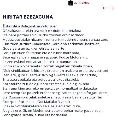
aurkibidea
HIRITAR EZEZAGUNA
E
statistika Bulegoak aurkitu zuen
Ofizialtasunarekin arazorik ez duten horietakoa,
Eta bere portaerari buruzko txosten oro bat dator,
Modaz pasatako hitzaren zentzurik modernoenean, santua zen,
Egin zuen guztiaz Komunitate Garaiena zerbitzatu baitzuen,
Guda garaian ezik, erretiratu zen arte
Lan egin zuen faktorian eta ez zuten inoiz bota,
Bete egin zituen nagusien gogoak, Fudge Motors Inc.
Ez zen eskirol edo arraro bere ikuspuntuetan,
Sindikatuko txostenetan zorrak pagatzen zituela zioen,
(Guk sindikatuan bildutako txostenen arabera oro artez zeukan).
Izan ere, gure Gizarte-Psikologia ikertzaileek aurkitu dute,
Entzutea zeukala eta poteatzea laket zitzaiola.
Kazetaritza ziur da egunero erosten zuela egunkaria
Eta iragarkien aurreko erreakzioak normaltzat jo daitezke.
Bere izenpeko polizek erabat aseguratuta zegoela frogatu dute,
Eta Osasun-txartelak eritetxean egon zela baina osatuta irten.
Ekoizpen-Sailak nola Goi-Mailako Bizitzak
Epekako-Ordainketaren zale zela adierazi dute,
Alegiaz ere, Gizon Modernoa izateko beharrezko guztia zuen,
Fonografoa, irratia, autoa eta hozkailua.