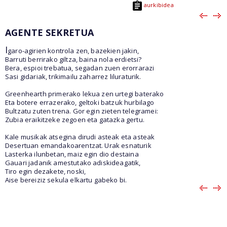
aurkibidea
AGENTE SEKRETUA
I
garo-agirien kontrola zen, bazekien jakin,
Barruti berrirako giltza, baina nola erdietsi?
Bera, espioi trebatua, segadan zuen erorrarazi
Sasi gidariak, trikimailu zaharrez liluraturik.
Greenhearth primerako lekua zen urtegi baterako
Eta botere errazerako, geltoki batzuk hurbilago
Bultzatu zuten trena. Gor egin zieten telegramei:
Zubia eraikitzeke zegoen eta gatazka gertu.
Kale musikak atsegina dirudi asteak eta asteak
Desertuan emandakoarentzat. Urak esnaturik
Lasterka ilunbetan, maiz egin dio destaina
Gauari jadanik amestutako adiskideagatik,
Tiro egin dezakete, noski,
Aise bereiziz sekula elkartu gabeko bi.