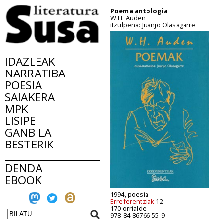
Poema antologia
W.H. Auden
itzulpena: Juanjo Olasagarre
IDAZLEAK
NARRATIBA
POESIA
SAIAKERA
MPK
LISIPE
GANBILA
BESTERIK
DENDA
EBOOK
1994, poesia
Erreferentziak
12
170 orrialde
978-84-86766-55-9