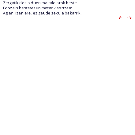
Zergatik desio duen maitale orok beste
Edozein bestetasun motarik sortzea:
Agian, izan ere, ez gaude sekula bakarrik.