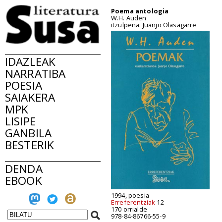
Poema antologia
W.H. Auden
itzulpena: Juanjo Olasagarre
IDAZLEAK
NARRATIBA
POESIA
SAIAKERA
MPK
LISIPE
GANBILA
BESTERIK
DENDA
EBOOK
1994, poesia
Erreferentziak
12
170 orrialde
978-84-86766-55-9