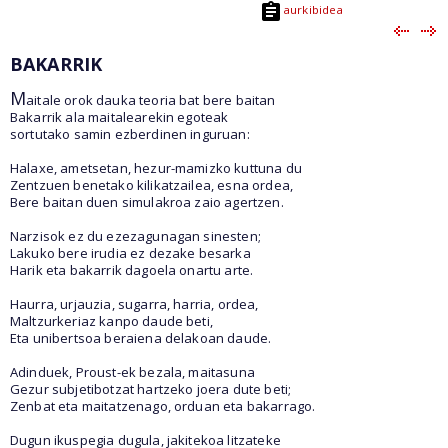
aurkibidea
BAKARRIK
M
aitale orok dauka teoria bat bere baitan
Bakarrik ala maitalearekin egoteak
sortutako samin ezberdinen inguruan:
Halaxe, ametsetan, hezur-mamizko kuttuna du
Zentzuen benetako kilikatzailea, esna ordea,
Bere baitan duen simulakroa zaio agertzen.
Narzisok ez du ezezagunagan sinesten;
Lakuko bere irudia ez dezake besarka
Harik eta bakarrik dagoela onartu arte.
Haurra, urjauzia, sugarra, harria, ordea,
Maltzurkeriaz kanpo daude beti,
Eta unibertsoa beraiena delakoan daude.
Adinduek, Proust-ek bezala, maitasuna
Gezur subjetibotzat hartzeko joera dute beti;
Zenbat eta maitatzenago, orduan eta bakarrago.
Dugun ikuspegia dugula, jakitekoa litzateke