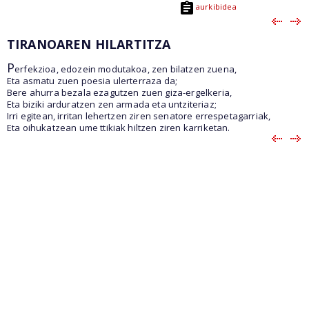
aurkibidea
TIRANOAREN HILARTITZA
P
erfekzioa, edozein modutakoa, zen bilatzen zuena,
Eta asmatu zuen poesia ulerterraza da;
Bere ahurra bezala ezagutzen zuen giza-ergelkeria,
Eta biziki arduratzen zen armada eta untziteriaz;
Irri egitean, irritan lehertzen ziren senatore errespetagarriak,
Eta oihukatzean ume ttikiak hiltzen ziren karriketan.