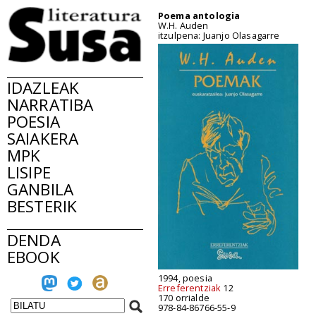
Poema antologia
W.H. Auden
itzulpena: Juanjo Olasagarre
IDAZLEAK
NARRATIBA
POESIA
SAIAKERA
MPK
LISIPE
GANBILA
BESTERIK
DENDA
EBOOK
1994, poesia
Erreferentziak
12
170 orrialde
978-84-86766-55-9