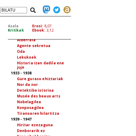
Rikardo Arregi Diaz de
Heredia
1927 - 1932
Eskutitza
Bost kantu
Azala
Erosi:
8,07
Erdi bidean
Kritikak
Ebook:
3,12
Suak
Alderraia
Agente sekretua
Oda
Lekukoak
Historia izan dadila ene
juje
1933 - 1938
Gure guraso ehiztariak
Nor da nor
Detektibe istorioa
Musée des beaux arts
Nobelagilea
Konposagilea
Tiranoaren hilartitza
1939 - 1947
Hiritar ezezaguna
Denborarik ez