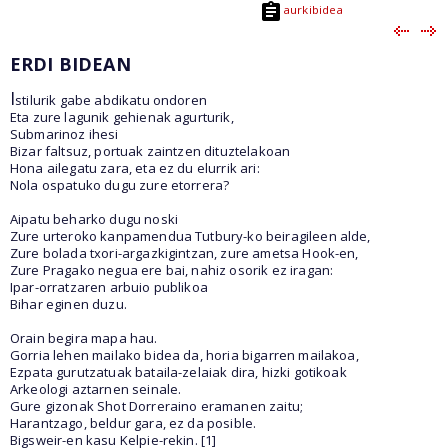
aurkibidea
ERDI BIDEAN
I
stilurik gabe abdikatu ondoren
Eta zure lagunik gehienak agurturik,
Submarinoz ihesi
Bizar faltsuz, portuak zaintzen dituztelakoan
Hona ailegatu zara, eta ez du elurrik ari:
Nola ospatuko dugu zure etorrera?
Aipatu beharko dugu noski
Zure urteroko kanpamendua Tutbury-ko beiragileen alde,
Zure bolada txori-argazkigintzan, zure ametsa Hook-en,
Zure Pragako negua ere bai, nahiz osorik ez iragan:
Ipar-orratzaren arbuio publikoa
Bihar eginen duzu.
Orain begira mapa hau.
Gorria lehen mailako bidea da, horia bigarren mailakoa,
Ezpata gurutzatuak bataila-zelaiak dira, hizki gotikoak
Arkeologi aztarnen seinale.
Gure gizonak Shot Dorreraino eramanen zaitu;
Harantzago, beldur gara, ez da posible.
Bigsweir-en kasu Kelpie-rekin. [1]