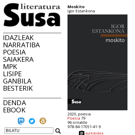
Moskito
Igor Estankona
IDAZLEAK
NARRATIBA
POESIA
SAIAKERA
MPK
LISIPE
GANBILA
BESTERIK
DENDA
EBOOK
2020, poesia
Poesia
79
96 orrialde
978-84-17051-41-9
aurkibidea