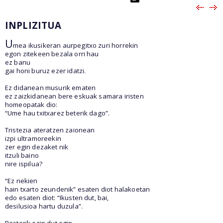
INPLIZITUA
U
mea ikusikeran aurpegitxo zuri horrekin
egon zitekeen bezala orri hau
ez banu
gai honi buruz ezer idatzi.
Ez didanean musurik ematen
ez zaizkidanean bere eskuak samara iristen
homeopatak dio:
“Ume hau txitxarez beterik dago”.
Tristezia ateratzen zaionean
izpi ultramoreekin
zer egin dezaket nik
itzuli baino
nire ispilua?
“Ez nekien
hain txarto zeundenik” esaten diot halakoetan
edo esaten diot: “Ikusten dut, bai,
desilusioa hartu duzula”.
Besterik ezin dut egin.