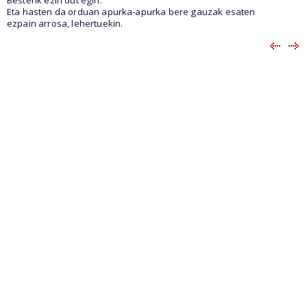
Eta hasten da orduan apurka-apurka bere gauzak esaten
ezpain arrosa, lehertuekin.