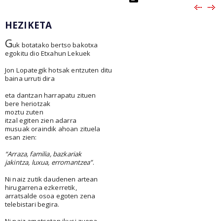
HEZIKETA
G
uk botatako bertso bakotxa
egokitu dio Etxahun Lekuek
Jon Lopategik hotsak entzuten ditu
baina urruti dira
eta dantzan harrapatu zituen
bere heriotzak
moztu zuten
itzal egiten zien adarra
musuak oraindik ahoan zituela
esan zien:
“Arraza, familia, bazkariak
jakintza, luxua, erromantzea”
.
Ni naiz zutik daudenen artean
hirugarrena ezkerretik,
arratsalde osoa egoten zena
telebistari begira.
Ni naiz ametsetan ikusi zuena