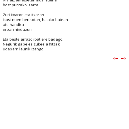
bost puntako izarra.
Zuri itxaron eta itxaron
ikasi nuen bertsotan, halako batean
ate handira
eroan ninduzun.
Eta beste arrazoi bat ere badago.
Negurik gabe ez zukeela hitzak
udaberri leunik izango.