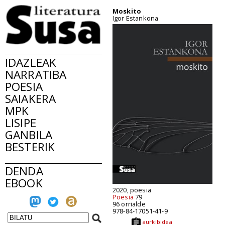
Moskito
Igor Estankona
IDAZLEAK
NARRATIBA
POESIA
SAIAKERA
MPK
LISIPE
GANBILA
BESTERIK
DENDA
EBOOK
2020, poesia
Poesia
79
96 orrialde
978-84-17051-41-9
aurkibidea