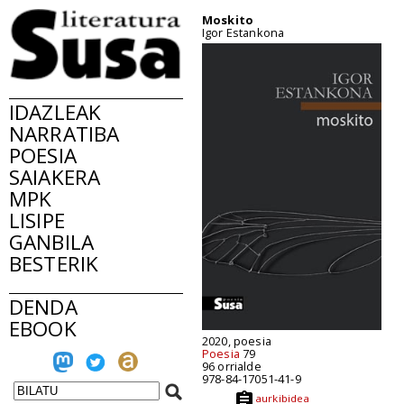
Moskito
Igor Estankona
IDAZLEAK
NARRATIBA
POESIA
SAIAKERA
MPK
LISIPE
GANBILA
BESTERIK
DENDA
EBOOK
2020, poesia
Poesia
79
96 orrialde
978-84-17051-41-9
aurkibidea