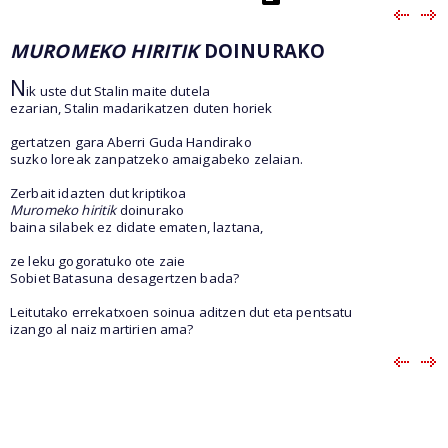
MUROMEKO HIRITIK
DOINURAKO
N
ik uste dut Stalin maite dutela
ezarian, Stalin madarikatzen duten horiek
gertatzen gara Aberri Guda Handirako
suzko loreak zanpatzeko amaigabeko zelaian.
Zerbait idazten dut kriptikoa
Muromeko hiritik
doinurako
baina silabek ez didate ematen, laztana,
ze leku gogoratuko ote zaie
Sobiet Batasuna desagertzen bada?
Leitutako errekatxoen soinua aditzen dut eta pentsatu
izango al naiz martirien ama?