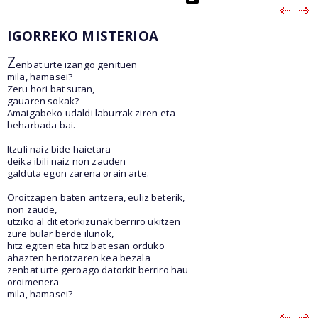
IGORREKO MISTERIOA
Z
enbat urte izango genituen
mila, hamasei?
Zeru hori bat sutan,
gauaren sokak?
Amaigabeko udaldi laburrak ziren-eta
beharbada bai.
Itzuli naiz bide haietara
deika ibili naiz non zauden
galduta egon zarena orain arte.
Oroitzapen baten antzera, euliz beterik,
non zaude,
utziko al dit etorkizunak berriro ukitzen
zure bular berde ilunok,
hitz egiten eta hitz bat esan orduko
ahazten heriotzaren kea bezala
zenbat urte geroago datorkit berriro hau
oroimenera
mila, hamasei?