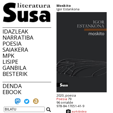
Moskito
Igor Estankona
IDAZLEAK
NARRATIBA
POESIA
SAIAKERA
MPK
LISIPE
GANBILA
BESTERIK
DENDA
EBOOK
2020, poesia
Poesia
79
96 orrialde
978-84-17051-41-9
aurkibidea