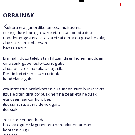
ORBAINAK
K
ultura eta gauerdiko ametsa maitasuna
eskegi dute haragia karteletan eta kontatu dute
nobeletan gezurra, eta zuretzat dena da gasa bezala;
ahaztu zaizu nola esan
behar zaitut.
Bizi nahi duzu telebistan hiltzen diren horien moduan
oinazerik gabe, esfortzurik gabe
ahoa beltz ez musukatzeagatik.
Berdin betetzen dituzu urteak
kandelarik gabe
eta intzestua praktikatzen duzunean zure buruarekin
itzuli egiten dira gorpuzkinen haizeak eta neguak
eta usain sarkor hori, bai,
itsusia zara, baina denok gara
itsusiak
zer uste zenuen bada
botaka eginez lagunen eta hondakinen artean
kentzen dugu
guk ere