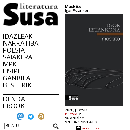
Moskito
Igor Estankona
IDAZLEAK
NARRATIBA
POESIA
SAIAKERA
MPK
LISIPE
GANBILA
BESTERIK
DENDA
EBOOK
2020, poesia
Poesia
79
96 orrialde
978-84-17051-41-9
aurkibidea