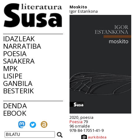
Moskito
Igor Estankona
IDAZLEAK
NARRATIBA
POESIA
SAIAKERA
MPK
LISIPE
GANBILA
BESTERIK
DENDA
EBOOK
2020, poesia
Poesia
79
96 orrialde
978-84-17051-41-9
aurkibidea