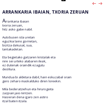
ARRANKARIA IBAIAN, TXORIA ZERUAN
A
rrankaria ibaian
txoria zeruan,
hitz asko gabe nabil.
Autobusen isla uretan
eguzkia laino gorrietan,
bizitza dakusat, sua,
tantakadetan.
Eta begietako gatzaren kristalak eta
nire sei urteko alabaren ileak,
ez dutenak oraindik ezagutu
deslilura.
Mundua bi aldetara dabil, hain eskuzabal orain
gero zeharo maskalduko diren loreekin.
Mila bederatziehun eta hirurogeita
zazpian jaio nintzen.
Hasieran dena igaro zen astiro
itzal baten itzala.