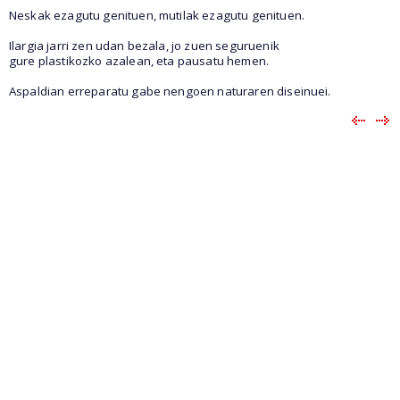
Neskak ezagutu genituen, mutilak ezagutu genituen.
Ilargia jarri zen udan bezala, jo zuen seguruenik
gure plastikozko azalean, eta pausatu hemen.
Aspaldian erreparatu gabe nengoen naturaren diseinuei.