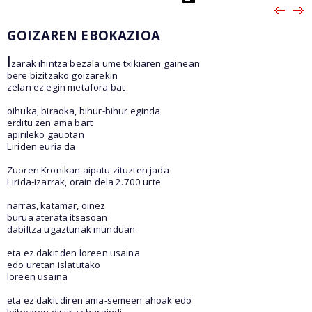
GOIZAREN EBOKAZIOA
I
zarak ihintza bezala ume txikiaren gainean
bere bizitzako goizarekin
zelan ez egin metafora bat
oihuka, biraoka, bihur-bihur eginda
erditu zen ama bart
apirileko gauotan
Liriden euria da
Zuoren Kronikan aipatu zituzten jada
Lirida-izarrak, orain dela 2.700 urte
narras, katamar, oinez
burua aterata itsasoan
dabiltza ugaztunak munduan
eta ez dakit den loreen usaina
edo uretan islatutako
loreen usaina
eta ez dakit diren ama-semeen ahoak edo
leihoaren distiraz haraindi