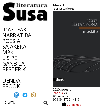
Moskito
Igor Estankona
IDAZLEAK
NARRATIBA
POESIA
SAIAKERA
MPK
LISIPE
GANBILA
BESTERIK
DENDA
EBOOK
2020, poesia
Poesia
79
96 orrialde
978-84-17051-41-9
aurkibidea