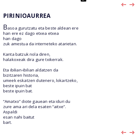
PIRINIOAURREA
B
asoa gurutzatu eta beste aldean ere
han ere ez dago etxea etxea
han dago
zuk amestua da interneteko atarietan.
Kanta batzuk nola diren,
halakoxeak dira gure txikerrak.
Eta ibilian-ibilian aldatzen da
bizitzaren historia,
umeek eskatzen dutenero, lokartzeko,
beste ipuin bat
beste ipuin bat.
“Amatxo” diote gauean eta iduri du
zure ama ari dela esaten “aitxe”.
Aspaldi
esan nahi baitut
bart.