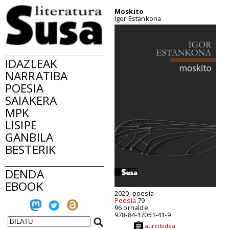
Moskito
Igor Estankona
IDAZLEAK
NARRATIBA
POESIA
SAIAKERA
MPK
LISIPE
GANBILA
BESTERIK
DENDA
EBOOK
2020, poesia
Poesia
79
96 orrialde
978-84-17051-41-9
aurkibidea