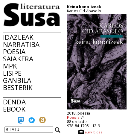
Keinu konplizeak
Karlos Cid Abasolo
IDAZLEAK
NARRATIBA
POESIA
SAIAKERA
MPK
LISIPE
GANBILA
BESTERIK
DENDA
EBOOK
2018, poesia
Poesia
74
88 orrialde
978-84-17051-12-9
aurkibidea