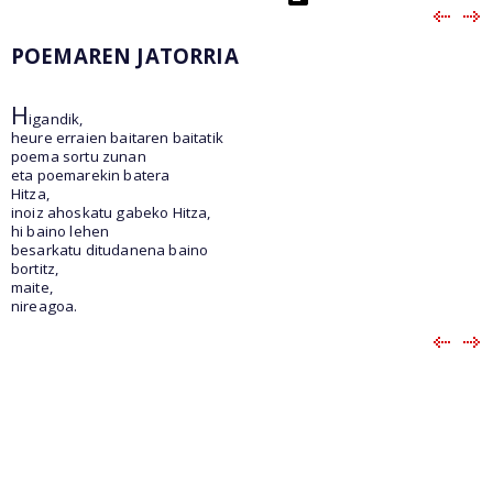
POEMAREN JATORRIA
H
igandik,
heure erraien baitaren baitatik
poema sortu zunan
eta poemarekin batera
Hitza,
inoiz ahoskatu gabeko Hitza,
hi baino lehen
besarkatu ditudanena baino
bortitz,
maite,
nireagoa.