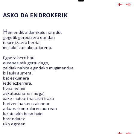
ASKO DA ENDROKERIK
H
emendik aldarrikatu nahi dut
gogotik gorputzera daridan
neure izaera berria:
moilako zamaketariarena.
Egoera berri hau
eutanasiatik gertu dago,
zaldiak nahita egindako mugimendua,
bi lauki aurrera,
bat eskuinera
(edo ezkerrera,
hona hemen
askatasunaren muga)
xake-mateari harakiri traza
hartzen hasten zaionean
aduana kontrolaren aurrean
luzatutako beso haiei
borondatez
uko egitean.