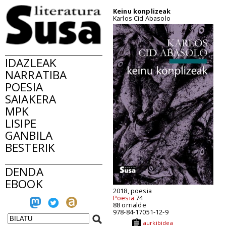
Keinu konplizeak
Karlos Cid Abasolo
IDAZLEAK
NARRATIBA
POESIA
SAIAKERA
MPK
LISIPE
GANBILA
BESTERIK
DENDA
EBOOK
2018, poesia
Poesia
74
88 orrialde
978-84-17051-12-9
aurkibidea