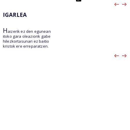
IGARLEA
H
aizerik ez den egunean
itoko gara oleaziorik gabe
hilezkortasunari ez baitio
kristok ere erreparatzen.