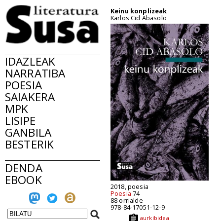
Keinu konplizeak
Karlos Cid Abasolo
IDAZLEAK
NARRATIBA
POESIA
SAIAKERA
MPK
LISIPE
GANBILA
BESTERIK
DENDA
EBOOK
2018, poesia
Poesia
74
88 orrialde
978-84-17051-12-9
aurkibidea