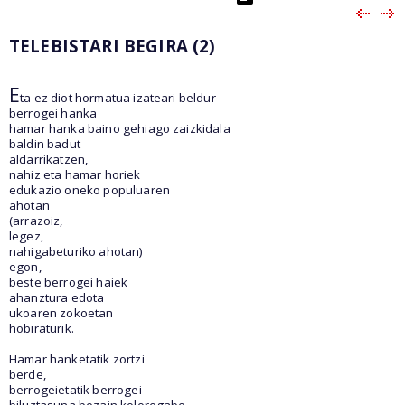
TELEBISTARI BEGIRA (2)
E
ta ez diot hormatua izateari beldur
berrogei hanka
hamar hanka baino gehiago zaizkidala
baldin badut
aldarrikatzen,
nahiz eta hamar horiek
edukazio oneko populuaren
ahotan
(arrazoiz,
legez,
nahigabeturiko ahotan)
egon,
beste berrogei haiek
ahanztura edota
ukoaren zokoetan
hobiraturik.
Hamar hanketatik zortzi
berde,
berrogeietatik berrogei
biluztasuna bezain koloregabe.