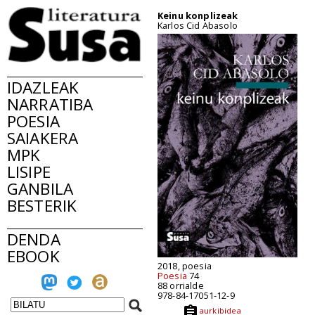
Keinu konplizeak
Karlos Cid Abasolo
IDAZLEAK
NARRATIBA
POESIA
SAIAKERA
MPK
LISIPE
GANBILA
BESTERIK
DENDA
EBOOK
2018, poesia
Poesia
74
88 orrialde
978-84-17051-12-9
aurkibidea