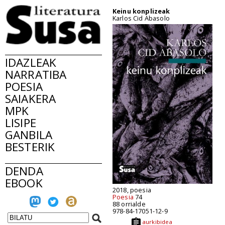
Keinu konplizeak
Karlos Cid Abasolo
IDAZLEAK
NARRATIBA
POESIA
SAIAKERA
MPK
LISIPE
GANBILA
BESTERIK
DENDA
EBOOK
2018, poesia
Poesia
74
88 orrialde
978-84-17051-12-9
aurkibidea