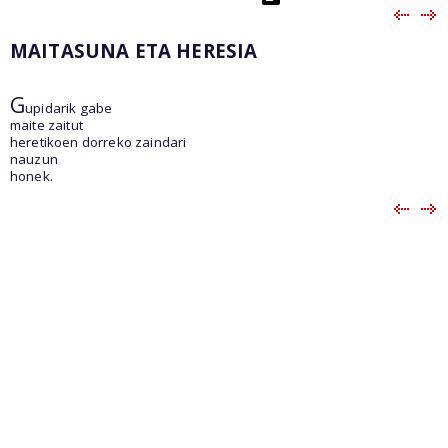
MAITASUNA ETA HERESIA
G
upidarik gabe
maite zaitut
heretikoen dorreko zaindari
nauzun
honek.