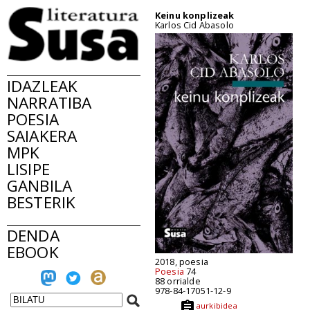
Keinu konplizeak
Karlos Cid Abasolo
IDAZLEAK
NARRATIBA
POESIA
SAIAKERA
MPK
LISIPE
GANBILA
BESTERIK
DENDA
EBOOK
2018, poesia
Poesia
74
88 orrialde
978-84-17051-12-9
aurkibidea