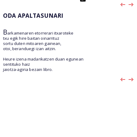
ODA APALTASUNARI
B
arkamenaren etorrerari itxaroteke
txu egik hire baitan oinarrituz
sortu duten mitoaren gainean,
otoi, beranduegi izan aitzin.
Heure izena madarikatzen duan egunean
sentituko haiz
jaiotza-agiria bezain libro.