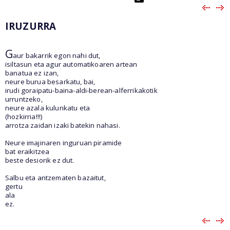
IRUZURRA
G
aur bakarrik egon nahi dut,
isiltasun eta agur automatikoaren artean
banatua ez izan,
neure burua besarkatu, bai,
irudi goraipatu-baina-aldi-berean-alferrikakotik
urruntzeko,
neure azala kulunkatu eta
(hozkirria!!!)
arrotza zaidan izaki batekin nahasi.
Neure imajinaren inguruan piramide
bat eraikitzea
beste desiorik ez dut.
Salbu eta antzematen bazaitut,
gertu
ala
ez.