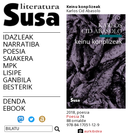
Keinu konplizeak
Karlos Cid Abasolo
IDAZLEAK
NARRATIBA
POESIA
SAIAKERA
MPK
LISIPE
GANBILA
BESTERIK
DENDA
EBOOK
2018, poesia
Poesia
74
88 orrialde
978-84-17051-12-9
aurkibidea