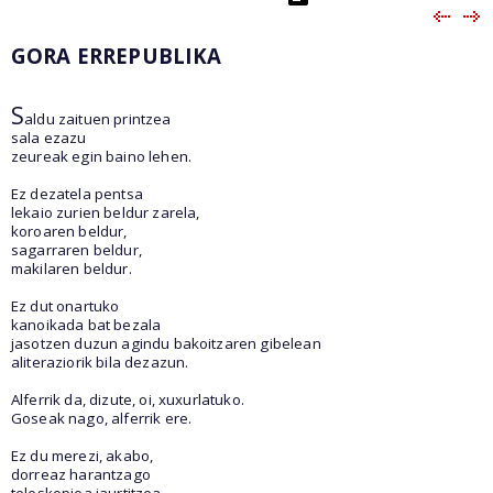
GORA ERREPUBLIKA
S
aldu zaituen printzea
sala ezazu
zeureak egin baino lehen.
Ez dezatela pentsa
lekaio zurien beldur zarela,
koroaren beldur,
sagarraren beldur,
makilaren beldur.
Ez dut onartuko
kanoikada bat bezala
jasotzen duzun agindu bakoitzaren gibelean
aliteraziorik bila dezazun.
Alferrik da, dizute, oi, xuxurlatuko.
Goseak nago, alferrik ere.
Ez du merezi, akabo,
dorreaz harantzago
teleskopioa jaurtitzea,