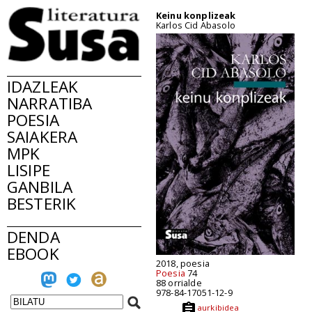
Keinu konplizeak
Karlos Cid Abasolo
IDAZLEAK
NARRATIBA
POESIA
SAIAKERA
MPK
LISIPE
GANBILA
BESTERIK
DENDA
EBOOK
2018, poesia
Poesia
74
88 orrialde
978-84-17051-12-9
aurkibidea