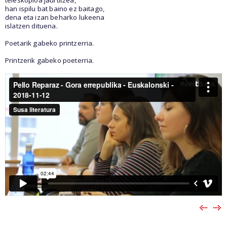
han ispilu bat baino ez baitago,
dena eta izan beharko lukeena
islatzen dituena.
Poetarik gabeko printzerria.
Printzerik gabeko poeterria.