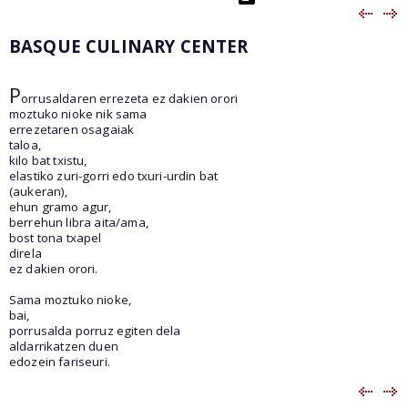
BASQUE CULINARY CENTER
P
orrusaldaren errezeta ez dakien orori
moztuko nioke nik sama
errezetaren osagaiak
taloa,
kilo bat txistu,
elastiko zuri-gorri edo txuri-urdin bat
(aukeran),
ehun gramo agur,
berrehun libra aita/ama,
bost tona txapel
direla
ez dakien orori.
Sama moztuko nioke,
bai,
porrusalda porruz egiten dela
aldarrikatzen duen
edozein fariseuri.