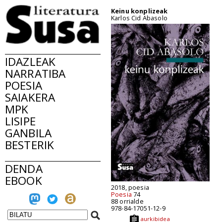
Keinu konplizeak
Karlos Cid Abasolo
IDAZLEAK
NARRATIBA
POESIA
SAIAKERA
MPK
LISIPE
GANBILA
BESTERIK
DENDA
EBOOK
2018, poesia
Poesia
74
88 orrialde
978-84-17051-12-9
aurkibidea