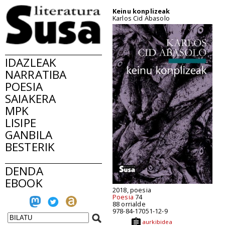
Keinu konplizeak
Karlos Cid Abasolo
IDAZLEAK
NARRATIBA
POESIA
SAIAKERA
MPK
LISIPE
GANBILA
BESTERIK
DENDA
EBOOK
2018, poesia
Poesia
74
88 orrialde
978-84-17051-12-9
aurkibidea