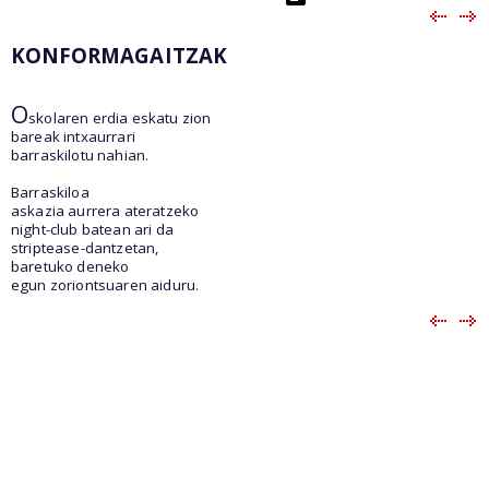
KONFORMAGAITZAK
O
skolaren erdia eskatu zion
bareak intxaurrari
barraskilotu nahian.
Barraskiloa
askazia aurrera ateratzeko
night-club batean ari da
striptease-dantzetan,
baretuko deneko
egun zoriontsuaren aiduru.