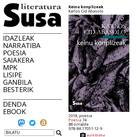
Keinu konplizeak
Karlos Cid Abasolo
IDAZLEAK
NARRATIBA
POESIA
SAIAKERA
MPK
LISIPE
GANBILA
BESTERIK
DENDA
EBOOK
2018, poesia
Poesia
74
88 orrialde
978-84-17051-12-9
aurkibidea