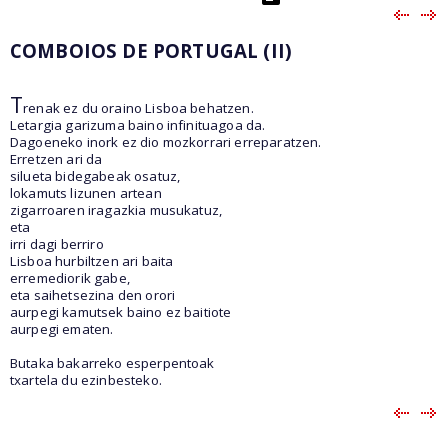
COMBOIOS DE PORTUGAL (II)
T
renak ez du oraino Lisboa behatzen.
Letargia garizuma baino infinituagoa da.
Dagoeneko inork ez dio mozkorrari erreparatzen.
Erretzen ari da
silueta bidegabeak osatuz,
lokamuts lizunen artean
zigarroaren iragazkia musukatuz,
eta
irri dagi berriro
Lisboa hurbiltzen ari baita
erremediorik gabe,
eta saihetsezina den orori
aurpegi kamutsek baino ez baitiote
aurpegi ematen.
Butaka bakarreko esperpentoak
txartela du ezinbesteko.