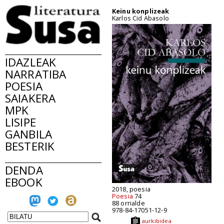
Keinu konplizeak
Karlos Cid Abasolo
IDAZLEAK
NARRATIBA
POESIA
SAIAKERA
MPK
LISIPE
GANBILA
BESTERIK
DENDA
EBOOK
2018, poesia
Poesia
74
88 orrialde
978-84-17051-12-9
aurkibidea