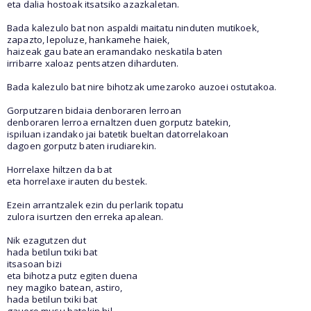
eta dalia hostoak itsatsiko azazkaletan.
Bada kalezulo bat non aspaldi maitatu ninduten mutikoek,
zapazto, lepoluze, hankamehe haiek,
haizeak gau batean eramandako neskatila baten
irribarre xaloaz pentsatzen diharduten.
Bada kalezulo bat nire bihotzak umezaroko auzoei ostutakoa.
Gorputzaren bidaia denboraren lerroan
denboraren lerroa ernaltzen duen gorputz batekin,
ispiluan izandako jai batetik bueltan datorrelakoan
dagoen gorputz baten irudiarekin.
Horrelaxe hiltzen da bat
eta horrelaxe irauten du bestek.
Ezein arrantzalek ezin du perlarik topatu
zulora isurtzen den erreka apalean.
Nik ezagutzen dut
hada betilun txiki bat
itsasoan bizi
eta bihotza putz egiten duena
ney magiko batean, astiro,
hada betilun txiki bat
gauero musu batekin hil