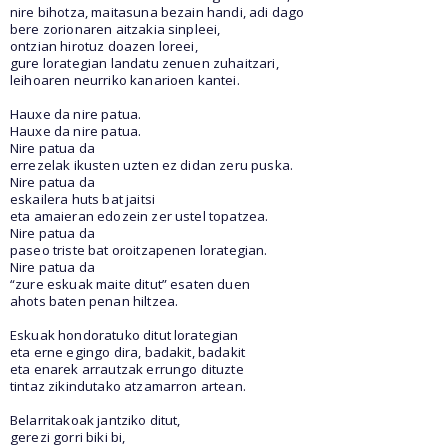
nire bihotza, maitasuna bezain handi, adi dago
bere zorionaren aitzakia sinpleei,
ontzian hirotuz doazen loreei,
gure lorategian landatu zenuen zuhaitzari,
leihoaren neurriko kanarioen kantei.
Hauxe da nire patua.
Hauxe da nire patua.
Nire patua da
errezelak ikusten uzten ez didan zeru puska.
Nire patua da
eskailera huts bat jaitsi
eta amaieran edozein zer ustel topatzea.
Nire patua da
paseo triste bat oroitzapenen lorategian.
Nire patua da
“zure eskuak maite ditut” esaten duen
ahots baten penan hiltzea.
Eskuak hondoratuko ditut lorategian
eta erne egingo dira, badakit, badakit
eta enarek arrautzak errungo dituzte
tintaz zikindutako atzamarron artean.
Belarritakoak jantziko ditut,
gerezi gorri biki bi,