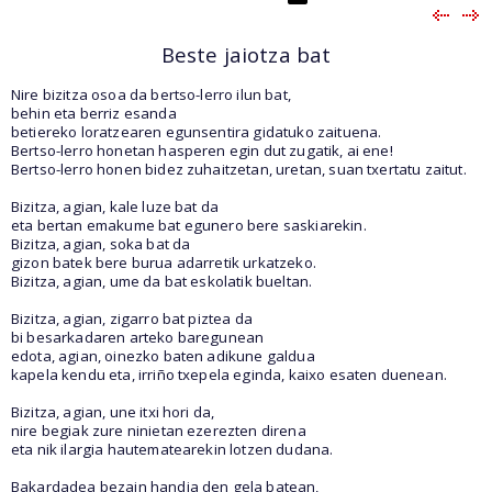
Beste jaiotza bat
Nire bizitza osoa da bertso-lerro ilun bat,
behin eta berriz esanda
betiereko loratzearen egunsentira gidatuko zaituena.
Bertso-lerro honetan hasperen egin dut zugatik, ai ene!
Bertso-lerro honen bidez zuhaitzetan, uretan, suan txertatu zaitut.
Bizitza, agian, kale luze bat da
eta bertan emakume bat egunero bere saskiarekin.
Bizitza, agian, soka bat da
gizon batek bere burua adarretik urkatzeko.
Bizitza, agian, ume da bat eskolatik bueltan.
Bizitza, agian, zigarro bat piztea da
bi besarkadaren arteko baregunean
edota, agian, oinezko baten adikune galdua
kapela kendu eta, irriño txepela eginda, kaixo esaten duenean.
Bizitza, agian, une itxi hori da,
nire begiak zure ninietan ezerezten direna
eta nik ilargia hautematearekin lotzen dudana.
Bakardadea bezain handia den gela batean,