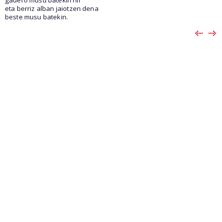
eta berriz alban jaiotzen dena
beste musu batekin.