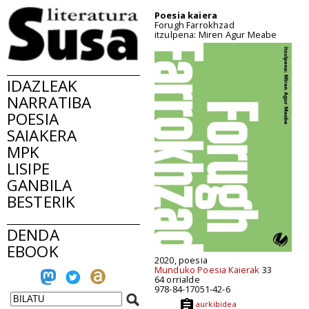
Poesia kaiera
Forugh Farrokhzad
itzulpena: Miren Agur Meabe
IDAZLEAK
NARRATIBA
POESIA
SAIAKERA
MPK
LISIPE
GANBILA
BESTERIK
DENDA
EBOOK
2020, poesia
Munduko Poesia Kaierak
33
64 orrialde
978-84-17051-42-6
aurkibidea