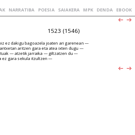
AK
NARRATIBA
POESIA
SAIAKERA
MPK
DENDA
EBOOK
1523 (1546)
oiz ez dakigu bagoazela joaten ari garenean —
antxetan aritzen gara eta atea ixten dugu —
tuak — atzetik jarraika — giltzatzen du —
a ez gara sekula itzultzen —