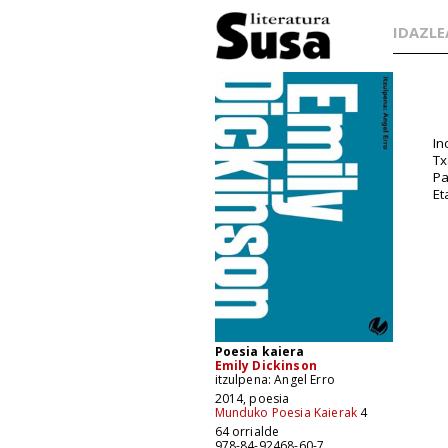
IDAZLE
In
Tx
Pa
Et
Poesia kaiera
Emily Dickinson
itzulpena: Angel Erro
2014, poesia
Munduko Poesia Kaierak
4
64 orrialde
978-84-92468-60-7