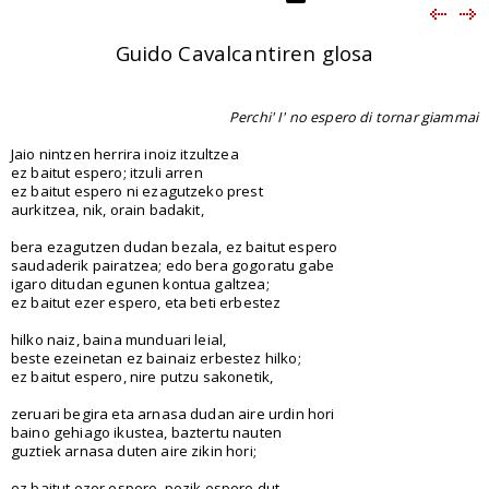
Guido Cavalcantiren glosa
Perchi' I' no espero di tornar giammai
Jaio nintzen herrira inoiz itzultzea
ez baitut espero; itzuli arren
ez baitut espero ni ezagutzeko prest
aurkitzea, nik, orain badakit,
bera ezagutzen dudan bezala, ez baitut espero
saudaderik pairatzea; edo bera gogoratu gabe
igaro ditudan egunen kontua galtzea;
ez baitut ezer espero, eta beti erbestez
hilko naiz, baina munduari leial,
beste ezeinetan ez bainaiz erbestez hilko;
ez baitut espero, nire putzu sakonetik,
zeruari begira eta arnasa dudan aire urdin hori
baino gehiago ikustea, baztertu nauten
guztiek arnasa duten aire zikin hori;
ez baitut ezer espero, pozik espero dut.