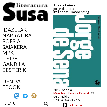
Poesia kaiera
Jorge de Sena
itzulpena: Rikardo Arregi
IDAZLEAK
NARRATIBA
POESIA
SAIAKERA
MPK
LISIPE
GANBILA
BESTERIK
DENDA
EBOOK
2015, poesia
Munduko Poesia Kaierak
12
64 orrialde
978-84-92468-77-5
aurkibidea