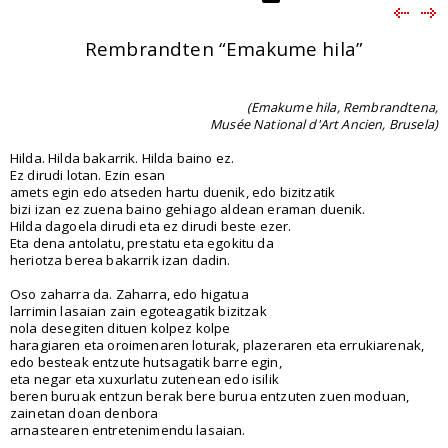
Rembrandten “Emakume hila”
(Emakume hila, Rembrandtena,
Musée National d'Art Ancien, Brusela)
Hilda. Hilda bakarrik. Hilda baino ez.
Ez dirudi lotan. Ezin esan
amets egin edo atseden hartu duenik, edo bizitzatik
bizi izan ez zuena baino gehiago aldean eraman duenik.
Hilda dagoela dirudi eta ez dirudi beste ezer.
Eta dena antolatu, prestatu eta egokitu da
heriotza berea bakarrik izan dadin.
Oso zaharra da. Zaharra, edo higatua
larrimin lasaian zain egoteagatik bizitzak
nola desegiten dituen kolpez kolpe
haragiaren eta oroimenaren loturak, plazeraren eta errukiarenak,
edo besteak entzute hutsagatik barre egin,
eta negar eta xuxurlatu zutenean edo isilik
beren buruak entzun berak bere burua entzuten zuen moduan,
zainetan doan denbora
arnastearen entretenimendu lasaian.