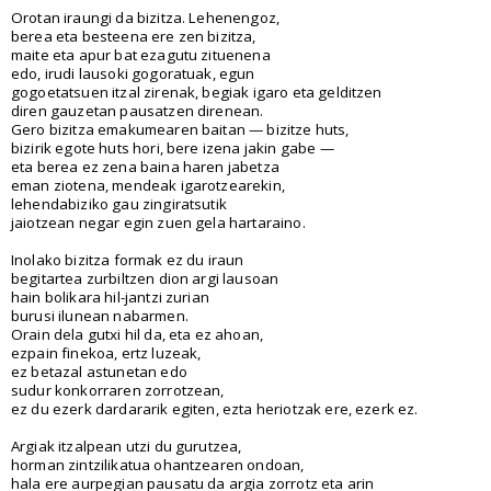
Orotan iraungi da bizitza. Lehenengoz,
berea eta besteena ere zen bizitza,
maite eta apur bat ezagutu zituenena
edo, irudi lausoki gogoratuak, egun
gogoetatsuen itzal zirenak, begiak igaro eta gelditzen
diren gauzetan pausatzen direnean.
Gero bizitza emakumearen baitan — bizitze huts,
bizirik egote huts hori, bere izena jakin gabe —
eta berea ez zena baina haren jabetza
eman ziotena, mendeak igarotzearekin,
lehendabiziko gau zingiratsutik
jaiotzean negar egin zuen gela hartaraino.
Inolako bizitza formak ez du iraun
begitartea zurbiltzen dion argi lausoan
hain bolikara hil-jantzi zurian
burusi ilunean nabarmen.
Orain dela gutxi hil da, eta ez ahoan,
ezpain finekoa, ertz luzeak,
ez betazal astunetan edo
sudur konkorraren zorrotzean,
ez du ezerk dardararik egiten, ezta heriotzak ere, ezerk ez.
Argiak itzalpean utzi du gurutzea,
horman zintzilikatua ohantzearen ondoan,
hala ere aurpegian pausatu da argia zorrotz eta arin