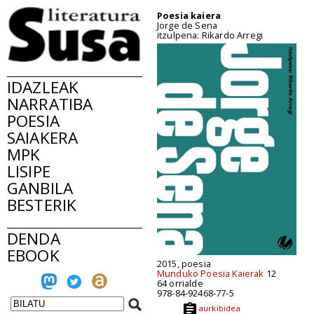
Poesia kaiera
Jorge de Sena
itzulpena: Rikardo Arregi
IDAZLEAK
NARRATIBA
POESIA
SAIAKERA
MPK
LISIPE
GANBILA
BESTERIK
DENDA
EBOOK
2015, poesia
Munduko Poesia Kaierak
12
64 orrialde
978-84-92468-77-5
aurkibidea