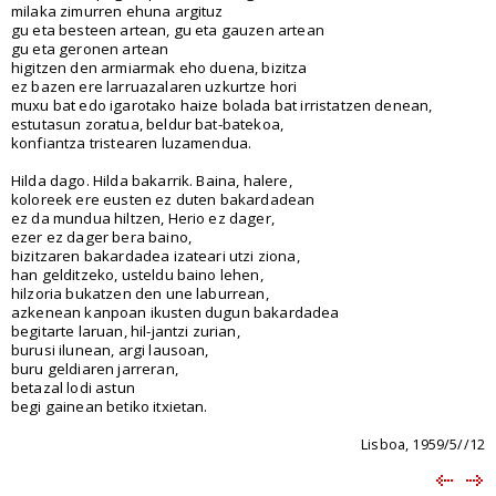
milaka zimurren ehuna argituz
gu eta besteen artean, gu eta gauzen artean
gu eta geronen artean
higitzen den armiarmak eho duena, bizitza
ez bazen ere larruazalaren uzkurtze hori
muxu bat edo igarotako haize bolada bat irristatzen denean,
estutasun zoratua, beldur bat-batekoa,
konfiantza tristearen luzamendua.
Hilda dago. Hilda bakarrik. Baina, halere,
koloreek ere eusten ez duten bakardadean
ez da mundua hiltzen, Herio ez dager,
ezer ez dager bera baino,
bizitzaren bakardadea izateari utzi ziona,
han gelditzeko, usteldu baino lehen,
hilzoria bukatzen den une laburrean,
azkenean kanpoan ikusten dugun bakardadea
begitarte laruan, hil-jantzi zurian,
burusi ilunean, argi lausoan,
buru geldiaren jarreran,
betazal lodi astun
begi gainean betiko itxietan.
Lisboa, 1959/5//12