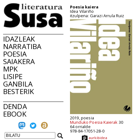
Poesia kaiera
Idea Vilariño
itzulpena: Garazi Arrula Ruiz
IDAZLEAK
NARRATIBA
POESIA
SAIAKERA
MPK
LISIPE
GANBILA
BESTERIK
DENDA
EBOOK
2019, poesia
Munduko Poesia Kaierak
30
64 orrialde
978-84-17051-28-0
aurkibidea