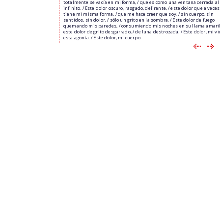
totalmente se vacía en mi forma, / que es como una ventana cerrada al
infinito. / Este dolor oscuro, rasgado, delirante, / este dolor que a veces
tiene mi misma forma, / que me hace creer que soy, / sin cuerpo, sin
sentidos, sin dolor, / sólo un grito en la sombra. / Este dolor de fuego
quemando mis paredes, / consumiendo mis noches en su llama amarill
este dolor de grito desgarrado, / de luna destrozada. / Este dolor, mi vi
esta agonía. / Este dolor, mi cuerpo.