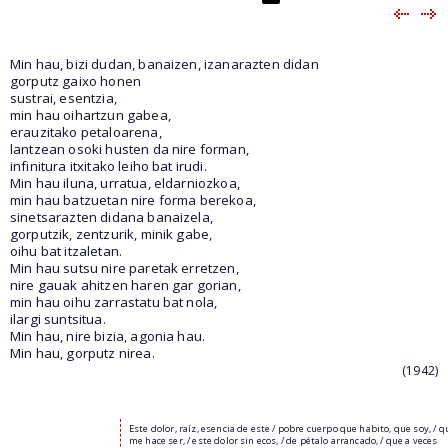
Min hau, bizi dudan, banaizen, izanarazten didan
gorputz gaixo honen
sustrai, esentzia,
min hau oihartzun gabea,
erauzitako petaloarena,
lantzean osoki husten da nire forman,
infinitura itxitako leiho bat irudi.
Min hau iluna, urratua, eldarniozkoa,
min hau batzuetan nire forma berekoa,
sinetsarazten didana banaizela,
gorputzik, zentzurik, minik gabe,
oihu bat itzaletan.
Min hau sutsu nire paretak erretzen,
nire gauak ahitzen haren gar gorian,
min hau oihu zarrastatu bat nola,
ilargi suntsitua.
Min hau, nire bizia, agonia hau.
Min hau, gorputz nirea.
(1942)
Este dolor, raíz, esencia de este / pobre cuerpo que habito, que soy, / q
me hace ser, / este dolor sin ecos, / de pétalo arrancado, / que a veces