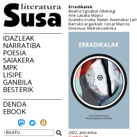
Erradikalak
Beatriz Egizabal Ollokiegi
Ane Labaka Mayoz
Azaleko irudia: Malen Amenabar Lar
Barruko argazkiak: Cesar Marcos
Diseinua: Metrokoadroka
IDAZLEAK
NARRATIBA
POESIA
SAIAKERA
MPK
LISIPE
GANBILA
BESTERIK
DENDA
EBOOK
2022, antzerkia
Ganbila
16