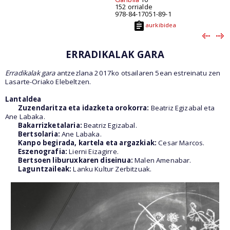
152 orrialde
978-84-17051-89-1
aurkibidea
ERRADIKALAK GARA
Erradikalak gara
antzezlana 2017ko otsailaren 5ean estreinatu zen
Lasarte-Oriako Elebeltzen.
Lantaldea
Zuzendaritza eta idazketa orokorra:
Beatriz Egizabal eta
Ane Labaka.
Bakarrizketalaria:
Beatriz Egizabal.
Bertsolaria:
Ane Labaka.
Kanpo begirada, kartela eta argazkiak:
Cesar Marcos.
Eszenografia:
Lierni Eizagirre.
Bertsoen liburuxkaren diseinua:
Malen Amenabar.
Laguntzaileak:
Lanku Kultur Zerbitzuak.