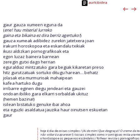
aurkibidea
gaur gauza xumeen eguna da
(
ene! hau miseria! lurreko
gaina eta bikaina ez dira berriz agertuko!
)
gauza xumeak adibidez zurekin jatetxera joan
irakurri horoskopoa eta eskandalu txikiak
ikusi aldizkari pornografikoak eta
egon luzaz bainera barnean
zeregin gutxi dago herrian
eguraldiaz mintzatuko gara begiak kikaretan preso
hitz gurutzatuak sortuko ditugu harean… behatz
jolasak eta murmurioak mahaipean
kafea hartuko dugu
irribarre eginen diegu jendeari eta gauzei
ondoan ibiliko gara elkarri sorbaldak ukituz
(hemen bazina!)
isilean bistatuko genuke ibai ahoa
eta eguzki asaldatua jauzika haur oinutsen eskuetan
gaur
hoje é dia de coisas simples /
(Ai de mim! Que desgraça!
/
O creme da te
não voltará a aparecer!) /
coisas simples como ir contigo ao restaurante 
o horóscopo e os pequenos escândalos / folhear revistas pornográficas 