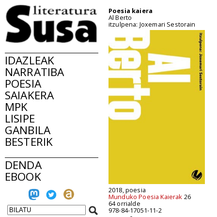
Poesia kaiera
Al Berto
itzulpena: Joxemari Sestorain
IDAZLEAK
NARRATIBA
POESIA
SAIAKERA
MPK
LISIPE
GANBILA
BESTERIK
DENDA
EBOOK
2018, poesia
Munduko Poesia Kaierak
26
64 orrialde
978-84-17051-11-2