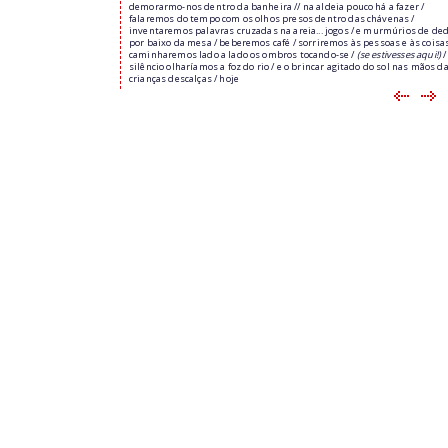
demorarmo-nos dentro da banheira // na aldeia pouco há a fazer /
falaremos do tempo com os olhos presos dentro das chávenas /
inventaremos palavras cruzadas na areia... jogos / e murmúrios de de
por baixo da mesa / beberemos café / sorriremos às pessoas e às coisas
caminharemos lado a lado os ombros tocando-se /
(se estivesses aqui!)
silêncio olharíamos a foz do rio / e o brincar agitado do sol nas mãos d
crianças descalças / hoje