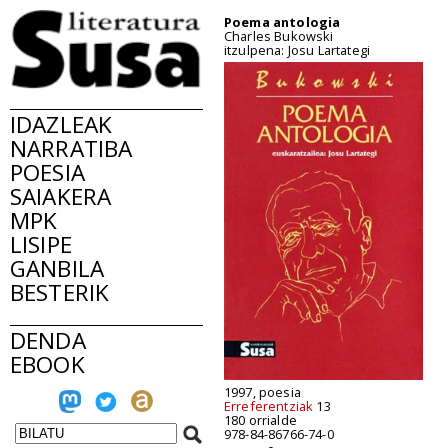
Poema antologia
Charles Bukowski
itzulpena: Josu Lartategi
IDAZLEAK
NARRATIBA
POESIA
SAIAKERA
MPK
LISIPE
GANBILA
BESTERIK
DENDA
EBOOK
1997, poesia
Erreferentziak
13
180 orrialde
978-84-86766-74-0