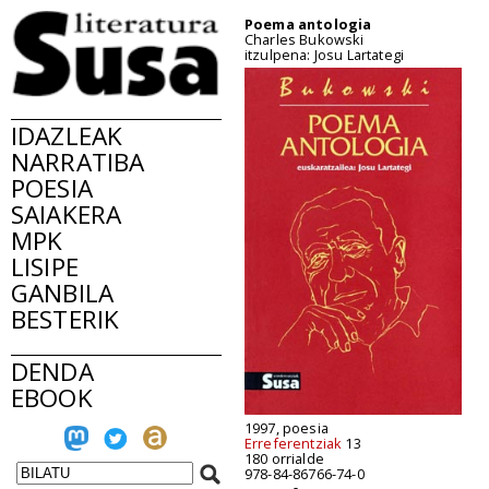
Poema antologia
Charles Bukowski
itzulpena: Josu Lartategi
IDAZLEAK
NARRATIBA
POESIA
SAIAKERA
MPK
LISIPE
GANBILA
BESTERIK
DENDA
EBOOK
1997, poesia
Erreferentziak
13
180 orrialde
978-84-86766-74-0