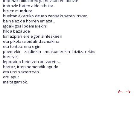
tribunak hildakoek gainezkatzen dituzte
irabazle baten alde oihuka
bizien mundura
bueltan ekarriko dituen zenbaki baten irrikan,
baina ez da horren erraza...
igoal-igoal poemarekin:
hilda bazaude
lurrazpian ere egon zintezkeen
eta pikotara bidali idazmakina
eta tontoarena egin
poemekin
zaldiekin
emakumeekin
bizitzarekin:
irteerak
leporaino betetzen ari zarete...
hortaz, irten hemendik agudo
eta utzi bazterrean
orri apur
maitagarriok.