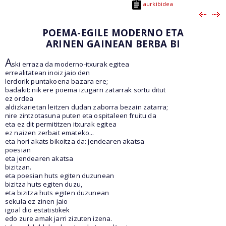
aurkibidea
POEMA-EGILE MODERNO ETA
ARINEN GAINEAN BERBA BI
A
ski erraza da moderno-itxurak egitea
errealitatean inoiz jaio den
lerdorik puntakoena bazara ere;
badakit: nik ere poema izugarri zatarrak sortu ditut
ez ordea
aldizkarietan leitzen dudan zaborra bezain zatarra;
nire zintzotasuna puten eta ospitaleen fruitu da
eta ez dit permititzen itxurak egitea
ez naizen zerbait emateko...
eta hori akats bikoitza da: jendearen akatsa
poesian
eta jendearen akatsa
bizitzan.
eta poesian huts egiten duzunean
bizitza huts egiten duzu,
eta bizitza huts egiten duzunean
sekula ez zinen jaio
igoal dio estatistikek
edo zure amak jarri zizuten izena.