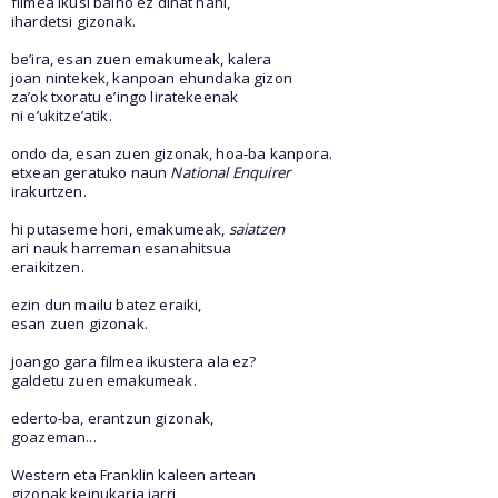
filmea ikusi baino ez dinat nahi,
ihardetsi gizonak.
be’ira, esan zuen emakumeak, kalera
joan nintekek, kanpoan ehundaka gizon
za’ok txoratu e’ingo liratekeenak
ni e’ukitze’atik.
ondo da, esan zuen gizonak, hoa-ba kanpora.
etxean geratuko naun
National Enquirer
irakurtzen.
hi putaseme hori, emakumeak,
saiatzen
ari nauk harreman esanahitsua
eraikitzen.
ezin dun mailu batez eraiki,
esan zuen gizonak.
joango gara filmea ikustera ala ez?
galdetu zuen emakumeak.
ederto-ba, erantzun gizonak,
goazeman...
Western eta Franklin kaleen artean
gizonak keinukaria jarri