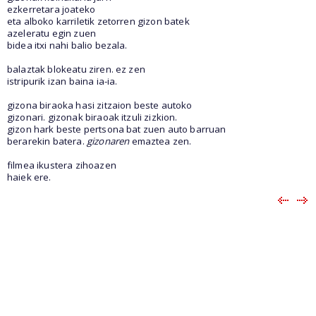
ezkerretara joateko
eta alboko karriletik zetorren gizon batek
azeleratu egin zuen
bidea itxi nahi balio bezala.
balaztak blokeatu ziren. ez zen
istripurik izan baina ia-ia.
gizona biraoka hasi zitzaion beste autoko
gizonari. gizonak biraoak itzuli zizkion.
gizon hark beste pertsona bat zuen auto barruan
berarekin batera.
gizonaren
emaztea zen.
filmea ikustera zihoazen
haiek ere.