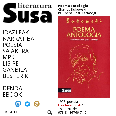
Poema antologia
Charles Bukowski
itzulpena: Josu Lartategi
IDAZLEAK
NARRATIBA
POESIA
SAIAKERA
MPK
LISIPE
GANBILA
BESTERIK
DENDA
EBOOK
1997, poesia
Erreferentziak
13
180 orrialde
978-84-86766-74-0