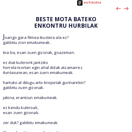
aurkibidea
BESTE MOTA BATEKO
ENKONTRU HURBILAK
J
oango gara filmea ikustera ala ez?
galdetu zion emakumeak.
tira-ba, esan zuen gizonak, goazeman.
ez diat kulerorik jantziko
horrela txortan egin ahal didak atzamarrez
iluntasunean, esan zuen emakumeak.
hartuko al ditugu arto-krispetak gurinarekin?
galdetu zuen gizonak.
jakina, erantzun emakumeak.
ez kendu kuleroak,
esan zuen gizonak.
zer duk? galdetu emakumeak.