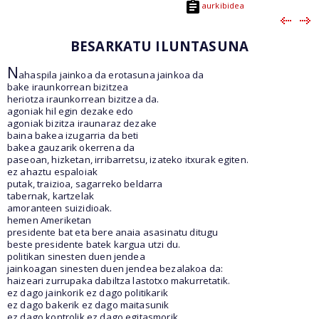
aurkibidea
BESARKATU ILUNTASUNA
N
ahaspila jainkoa da erotasuna jainkoa da
bake iraunkorrean bizitzea
heriotza iraunkorrean bizitzea da.
agoniak hil egin dezake edo
agoniak bizitza iraunaraz dezake
baina bakea izugarria da beti
bakea gauzarik okerrena da
paseoan, hizketan, irribarretsu, izateko itxurak egiten.
ez ahaztu espaloiak
putak, traizioa, sagarreko beldarra
tabernak, kartzelak
amoranteen suizidioak.
hemen Ameriketan
presidente bat eta bere anaia asasinatu ditugu
beste presidente batek kargua utzi du.
politikan sinesten duen jendea
jainkoagan sinesten duen jendea bezalakoa da:
haizeari zurrupaka dabiltza lastotxo makurretatik.
ez dago jainkorik ez dago politikarik
ez dago bakerik ez dago maitasunik
ez dago kontrolik ez dago egitasmorik.