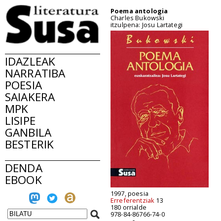
Poema antologia
Charles Bukowski
itzulpena: Josu Lartategi
IDAZLEAK
NARRATIBA
POESIA
SAIAKERA
MPK
LISIPE
GANBILA
BESTERIK
DENDA
EBOOK
1997, poesia
Erreferentziak
13
180 orrialde
978-84-86766-74-0