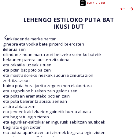
aurkibidea
LEHENGO ESTILOKO PUTA BAT
IKUSI DUT
K
inkiladenda merke hartan
ginebra eta vodka bete pinterdi bi erosten
ilelarua zen
dilindan zihoan marra xuri-beltzeko soineko batetik
belaunen parera jausten zitzaiona
eta orkatila luzeak zituen
eta pittin bat potoloa zen
eta mostradoreko neskak sudurra zimurtu zion
zerbitzatzean
baina puta hura jarrita zegoen horrelakoetara
eta zegozkion buelten zain gelditu zen
eta poltsan eramateko botilen zain
eta puta kalerantz abiatu zenean
astiro abiatu zen
eta jendeek aldizkarien gainetik burua altxatu
eta begiratu egin zioten
eta egunkari-saltokiaren ingurutik zebiltzan mutikoek
begiratu egin zioten
eta autoa aparkatzen ari zirenek begiratu egin zioten