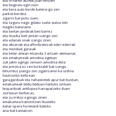
eta ni haren atzetik joan nintzen
eta begiratu egin nion
eta bera auto berde batera igo zen
parket-berdea
zigarro bat piztu zuen,
eta seguru nago gidatu zuela autoa toki
magiko bateraino
eta bertan jendeak beti barrez
eta musika beti airean izango zen
eta edariak onak izango ziren
eta altzariak eta alfonbratxoak eder-ederrak
eta mendiak garaiak
eta belar artean etzanda 3 artzain alemaniar,
eta emakumeak amodioa egitean
zuk jakin egingo zenuen amodioa dela
eta prezioa ez zen bizitzaldi bat izango,
bihurrituz joango zen zigarroaren ke urdina
hautsontzi beltzean
garagardoak eta nahasketek apur bat bustian,
emakumeak bildu-bilduan hartuko zintuen
leopardoak antilopea harrapatzeko duen
ziurtasun berberaz,
eta zu irrikaz egongo zinen
emakumea bainontzian ikusteko
italiar opera horietarik bateko
aria bat kantatzen.