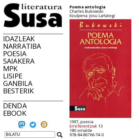
Poema antologia
Charles Bukowski
itzulpena: Josu Lartategi
IDAZLEAK
NARRATIBA
POESIA
SAIAKERA
MPK
LISIPE
GANBILA
BESTERIK
DENDA
EBOOK
1997, poesia
Erreferentziak
13
180 orrialde
978-84-86766-74-0