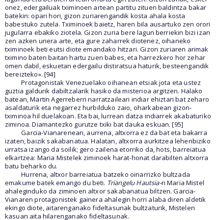
onez, edergailuak tximinoen artean partitu zituen baldintza bakar
batekin: opari hori, gizon zuriarengandik kosta ahala kosta
babestuko zutela. Tximinoek baietz, haren bila ausartuko zen orori
jugularra ebakiko ziotela. Gizon zuria bere lagun berriekin bizi izan
zen azken unera arte, eta gure zaharrek diotenez, oihaneko
tximinoek beti eutsi diote emandako hitzari. Gizon zuriaren arimak
tximino baten baitan hartu zuen babes, eta harrezkero hor zehar
omen dabil, eskuetan edergailu distiratsua haturik, besteengandik
bereizteko». [94]
Protagonistak Venezuelako oihanean etsiak jota eta ustez
guztia galdurik dabiltzalarik hasiko da misterioa argitzen. Halako
batean, Martin Agerreberri narratzaileari indiar ehiztari bat zeharo
asaldaturik eta negarrez hurbilduko zaio, oharkabean gizon-
tximinoa hil duelakoan. Eta bai, lurrean datza indiarrek akabaturiko
ziminoa. Diamantezko gurutze txiki bat dauka eskuan. [95]
Garcia-Vianarenean, aurrena, altxorra ez da bat eta bakarra
izaten, baizik sakabanatua. Halatan, altxorra aurkitzea lehenbiziko
urratsa izango da soilik; gero zailena etorriko da, hots, barreiatua
elkartzea: Maria Mistelek ziminoek harat-honat darabilten altxorra
batu beharko du.
Hurrena, altxor barreiatua batzeko oinarrizko bultzada
emakume batek emango du beti.
Triangelu Hautsia-
n Maria Mistel
ahaleginduko da ziminoen altxor sakabanatua biltzen. Garcia-
Vianaren protagonistek gainera ahalegin horri alaba diren aldetik
ekingo diote, aitarenganako fideltasunak bultzaturik, Mistelen
kasuan aita hilarenganako fideltasunak.