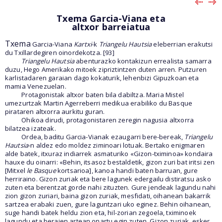
Txema Garcia-Viana eta
altxor barreiatua
Txema
Garcia-Viana
Kartxi
-k
Triangelu Hautsia
eleberrian erakutsi
du Txillardegiren oinordekotza. [93]
Triangelu Hautsia
abenturazko kontakizun errealista samarra
duzu, Hego Amerikako mitoek zipriztintzen duten arren. Putzuren
karlistadaren garaian dago kokaturik, lehenbizi Gipuzkoan eta
mamia Venezuelan.
Protagonistak altxor baten bila dabiltza. Maria Mistel
umezurtzak Martin Agerreberri medikua erabiliko du Basque
pirataren altxorra aurkitu guran.
Ohikoa dirudi, protagonistaren zeregin nagusia altxorra
bilatzea izateak.
Ordea, baditu Garcia-Vianak ezaugarri bere-bereak,
Triangelu
Hautsia
-n aldez edo moldez ziminoari lotuak. Bertako enigmaren
alde batek, itxuraz indiarrek asmaturiko «Gizon-tximinoa» kondaira
hauxe du oinarri: «Behin, itsasoz bestaldetik, gizon zuri bat iritsi zen
[Mitxel
le Basque
kortsarioa], kanoa handi baten barruan, gure
herriraino. Gizon zuriak eta bere lagunek edergailu distiratsu asko
zuten eta berentzat gorde nahi zituzten. Gure jendeak lagundu nahi
zion gizon zuriari, baina gizon zuriak, mesfidati, oihanean bakarrik
sartzea erabaki zuen, gure laguntzari uko eginez. Behin oihanean,
suge handi batek heldu zion eta, hil-zorian zegoela, tximinoek
lagundu eta beraien artean onartu egin zuten. Gizon zuriak, esker