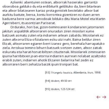
Azkenki: abenturen ostean, altxorrak hasierako garrantzi
obsesiboa galduko du eta erdibiturik geldituko da, bien bitartean
eta altxor bilatzearen kariaz protagonistek bestelako altxor bat
aurkitu baitute, beroa, kontu korrontea gizentzen ez duen arren
baduena bere xarma: amodioak bilduko ditu Maria Mistel eta Martin
Agerreberri, itsasontzian Pariserat.
Ordurako, hori bai, gizon-tximinoaren kondairaren jatorriaren
jakitun: aspalditik altxorraren onuradun ziren misiolari xume
batzuek asmatu zuten eta indiarren artean zabaldu. Misiolariek ez
zuten altxorra Eliza ofizialaren esku utzi nahi. Baina beldur ziren
Elizak, altxorraren egiaren berri izanez gero, berehala harrapatuko
ziela. Arriskua tximino bihurri batzuek sortzen zuten, altxor zatiak
eskuratu eta harat-honat ibiltzen zituztenak. Misiolariek ziminoaren
ipuina harribitxien joan-etorria indiarren aurrean nolabait azaltzeko
erabili zuten, indiarren ahotik Elizaren belarrira hel zedin ez
altxorraren berri zehatza baizik ipuin tronpari bat.
[93]
Triangelu hautsia,
Alberdania, Irun, 1998.
[94]
Ibidem,
49-50 orr.
[95]
Ibidem,
123-124 orr.