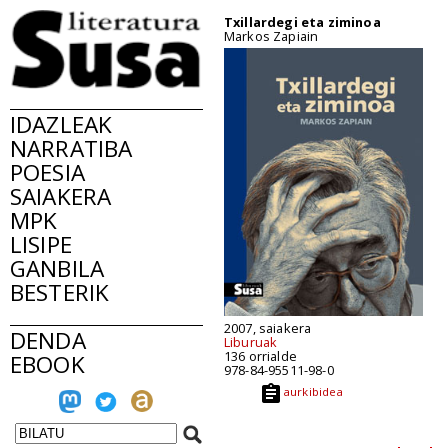
Txillardegi eta ziminoa
Markos Zapiain
IDAZLEAK
NARRATIBA
POESIA
SAIAKERA
MPK
LISIPE
GANBILA
BESTERIK
2007, saiakera
DENDA
Liburuak
136 orrialde
EBOOK
978-84-95511-98-0
aurkibidea