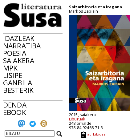
Saizarbitoria eta iragana
Markos Zapiain
IDAZLEAK
NARRATIBA
POESIA
SAIAKERA
MPK
LISIPE
GANBILA
BESTERIK
DENDA
EBOOK
2015, saiakera
Liburuak
248 orrialde
978-84-92468-71-3
aurkibidea