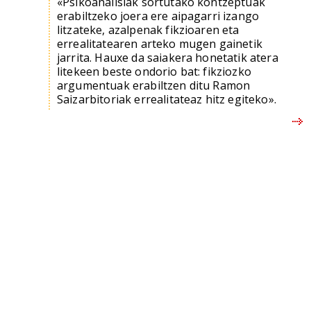
«Psikoanalisiak sortutako kontzeptuak
erabiltzeko joera ere aipagarri izango
litzateke, azalpenak fikzioaren eta
errealitatearen arteko mugen gainetik
jarrita. Hauxe da saiakera honetatik atera
litekeen beste ondorio bat: fikziozko
argumentuak erabiltzen ditu Ramon
Saizarbitoriak errealitateaz hitz egiteko».