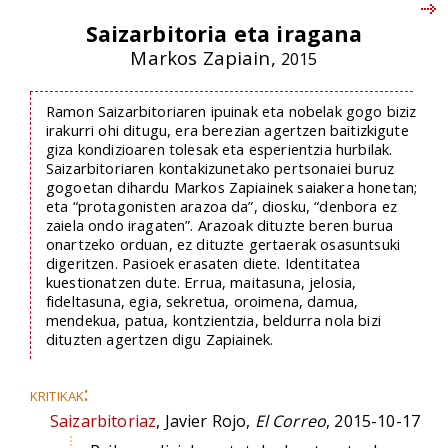
Saizarbitoria eta iragana
Markos Zapiain,
2015
Ramon Saizarbitoriaren ipuinak eta nobelak gogo biziz
irakurri ohi ditugu, era berezian agertzen baitizkigute
giza kondizioaren tolesak eta esperientzia hurbilak.
Saizarbitoriaren kontakizunetako pertsonaiei buruz
gogoetan dihardu Markos Zapiainek saiakera honetan;
eta “protagonisten arazoa da”, diosku, “denbora ez
zaiela ondo iragaten”. Arazoak dituzte beren burua
onartzeko orduan, ez dituzte gertaerak osasuntsuki
digeritzen. Pasioek erasaten diete. Identitatea
kuestionatzen dute. Errua, maitasuna, jelosia,
fideltasuna, egia, sekretua, oroimena, damua,
mendekua, patua, kontzientzia, beldurra nola bizi
dituzten agertzen digu Zapiainek.
kritikak:
Saizarbitoriaz
, Javier Rojo,
El Correo
, 2015-10-17