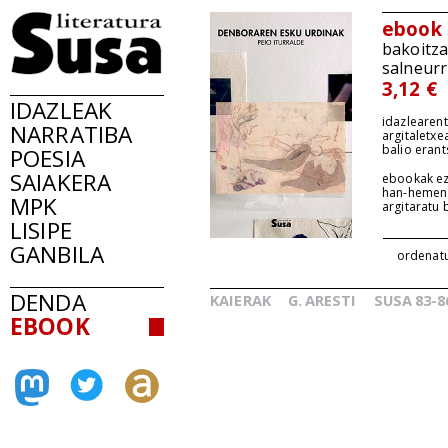
ebook
bakoitz
salneurr
3,12 €
IDAZLEAK
idazlearent
NARRATIBA
argitaletxe
balio erant
POESIA
SAIAKERA
ebookak ez
han-hemen
MPK
argitaratu
LISIPE
GANBILA
ordenat
DENDA
KAIERAK
G.
ARESTI
SUSA
83-8
_
_
EBOOK