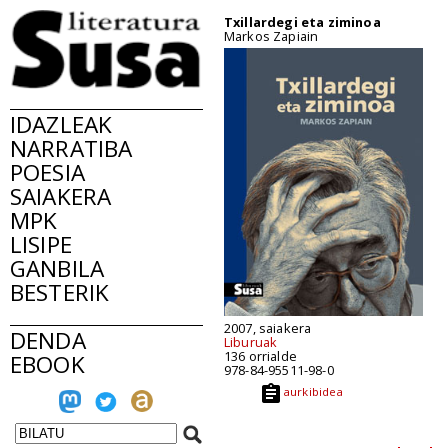
Txillardegi eta ziminoa
Markos Zapiain
IDAZLEAK
NARRATIBA
POESIA
SAIAKERA
MPK
LISIPE
GANBILA
BESTERIK
2007, saiakera
DENDA
Liburuak
136 orrialde
EBOOK
978-84-95511-98-0
aurkibidea