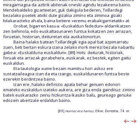
miragarriagoa da aztirik abilenak oneski agindu lezakeena baino.
Mendebaldeko gizarteetan, guk dakigula bederen, Txillardegi
bezalako poetek atxiki dute gizakia zimino eta ziminoa gizaki
bilakarazteko ahala, baina betiere «eremu erabakigarrietatik» at.
Orobat, bigarren kasua: «Euskaldun fededun» aldarrikatzen
zen behinola, edo euskaltasunaren funtsa kokatzen zen arrazan,
foruetan, historian, deituretan eta auskalomortun.
Baina halako batean Txillardegik egia apal bat azpimarratu
zuen, beti bertan eskura izana zelako inork merezi bezala nabaritu
gabea: «Euskalduna euskaldun». [89] Hots: deiturak, historiak,
foruak eta arrazak gorabehera, euskarak, ez bestek, egiten gaitu
euskaldun.
Eta tautologia xume bezain mamitsu hori askoz ere
sustatzaileagoa izan da eta izango, euskaldunaren funtsa beste
ezerekin berdintzea baino.
Izan ere, halako definizio apala behar genuen edonori
emateko euskaldun izateko aukera, are giza enda gaindituz: zimino
batek euskarazko zeinu hizkuntza ikasiko balu, geureago genuke
edozein abertzale erdaldun baino.
[89]
Huntaz eta hartaz
, Elkar, Donostia, 74. or.