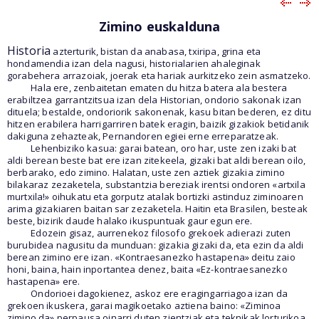
Zimino euskalduna
Historia
azterturik, bistan da anabasa, txiripa, grina eta
hondamendia izan dela nagusi, historialarien ahaleginak
gorabehera arrazoiak, joerak eta hariak aurkitzeko zein asmatzeko.
Hala ere, zenbaitetan ematen du hitza batera ala bestera
erabiltzea garrantzitsua izan dela Historian, ondorio sakonak izan
dituela; bestalde, ondoriorik sakonenak, kasu bitan bederen, ez ditu
hitzen erabilera harrigarriren batek eragin, baizik gizakiok betidanik
dakiguna zehazteak, Pernandoren egiei erne erreparatzeak.
Lehenbiziko kasua: garai batean, oro har, uste zen izaki bat
aldi berean beste bat ere izan zitekeela, gizaki bat aldi berean oilo,
berbarako, edo zimino. Halatan, uste zen aztiek gizakia zimino
bilakaraz zezaketela, substantzia bereziak irentsi ondoren «artxila
murtxila!» oihukatu eta gorputz atalak bortizki astinduz ziminoaren
arima gizakiaren baitan sar zezaketela. Haitin eta Brasilen, besteak
beste, bizirik daude halako ikuspuntuak gaur egun ere.
Edozein gisaz, aurrenekoz filosofo grekoek adierazi zuten
burubidea nagusitu da munduan: gizakia gizaki da, eta ezin da aldi
berean zimino ere izan. «Kontraesanezko hastapena» deitu zaio
honi, baina, hain inportantea denez, baita «Ez-kontraesanezko
hastapena» ere.
Ondorioei dagokienez, askoz ere eragingarriagoa izan da
grekoen ikuskera, garai magikoetako aztiena baino: «Ziminoa
zimino da» perpausa oinarri duten zientziak eta teknikak lorturikoa