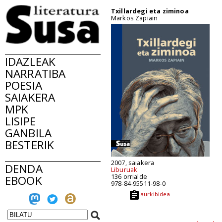
Txillardegi eta ziminoa
Markos Zapiain
IDAZLEAK
NARRATIBA
POESIA
SAIAKERA
MPK
LISIPE
GANBILA
BESTERIK
2007, saiakera
DENDA
Liburuak
136 orrialde
EBOOK
978-84-95511-98-0
aurkibidea