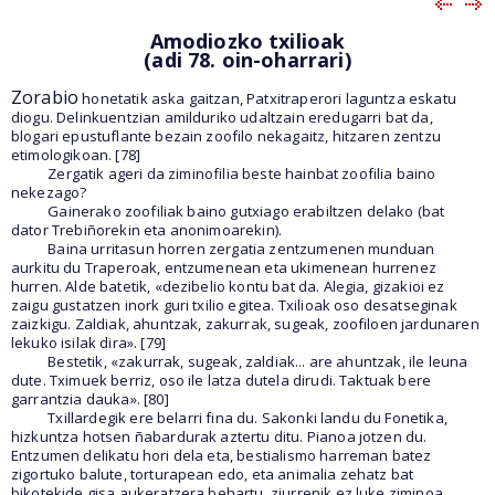
Amodiozko txilioak
(adi 78. oin-oharrari)
Zorabio
honetatik aska gaitzan, Patxitraperori laguntza eskatu
diogu. Delinkuentzian amilduriko udaltzain eredugarri bat da,
blogari epustuflante bezain zoofilo nekagaitz, hitzaren zentzu
etimologikoan. [78]
Zergatik ageri da ziminofilia beste hainbat zoofilia baino
nekezago?
Gainerako zoofiliak baino gutxiago erabiltzen delako (bat
dator Trebiñorekin eta anonimoarekin).
Baina urritasun horren zergatia zentzumenen munduan
aurkitu du Traperoak, entzumenean eta ukimenean hurrenez
hurren. Alde batetik, «dezibelio kontu bat da. Alegia, gizakioi ez
zaigu gustatzen inork guri txilio egitea. Txilioak oso desatseginak
zaizkigu. Zaldiak, ahuntzak, zakurrak, sugeak, zoofiloen jardunaren
lekuko isilak dira». [79]
Bestetik, «zakurrak, sugeak, zaldiak... are ahuntzak, ile leuna
dute. Tximuek berriz, oso ile latza dutela dirudi. Taktuak bere
garrantzia dauka». [80]
Txillardegik ere belarri fina du. Sakonki landu du Fonetika,
hizkuntza hotsen ñabardurak aztertu ditu. Pianoa jotzen du.
Entzumen delikatu hori dela eta, bestialismo harreman batez
zigortuko balute, torturapean edo, eta animalia zehatz bat
bikotekide gisa aukeratzera behartu, ziurrenik ez luke ziminoa