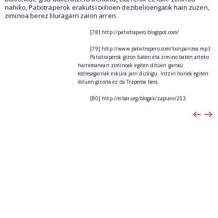
nahiko, Patxitraperok erakutsi txilioen dezibelioengatik hain zuzen,
ziminoa berez liluragarri zaion arren.
[78] http://patxitrapero.blogspot.com/
[79] http://www.patxitrapero.com/txinpanzea.mp3
Patxitraperok gizon baten eta zimino baten arteko
harremanean ziminoak egiten dituen garrasi
estresagarriak eskura jarri dizkigu. Intziri horiek egiten
dituen gizona ez da Traperoa bera.
[80] http://eibar.org/blogak/zapiain/253