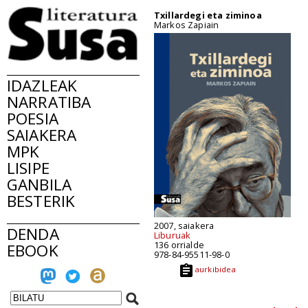
Txillardegi eta ziminoa
Markos Zapiain
IDAZLEAK
NARRATIBA
POESIA
SAIAKERA
MPK
LISIPE
GANBILA
BESTERIK
2007, saiakera
DENDA
Liburuak
136 orrialde
EBOOK
978-84-95511-98-0
aurkibidea