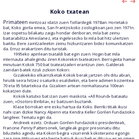
Koko txatean
Primateen
mintzoaz idatzi zuen Txillardegik 1978an. Horietako
bat, Koko gorila emea, San Frantziskoko zoologikoan jaio zen 1971n.
Izar ospetsu bilakatu zaigu hondar denboran, mila bat zeinu
baitarabiltza Ameslanez, eta ingelesezko bi mila bat hitz ulertzen
baititu. Bere zaintzaileekin zeinu hizkuntzaren bidez komunikatzen
da. Erruz erakartzen ditu turistak.
1995eko apirilean txataldi bat egin zuen. Hogei bat mila
internauta ahalegindu ziren Kokorekin txateatzen. Berrogeita hamar
minutuan Kokok 750 bat txateatzaileri erantzun zien. Galderak
zaindari batek itzuli zizkion Kokori.
Gizakiekiko elkarrizketak Kokok berak jartzen ohi ditu abian,
hirutik seira hitzez osaturiko esaldiekin, eta bere adimen kozientea
70 eta 95 bitartekoa da. Gizakien artean normaltasuna 100ean
kokatzen dute.
Kokok katutxo bat izan zuen maskota. «All Round» bataiatu
zuen, «Osotoro Biribila», ez baitzuen buztanik.
Klase borrokan ere esku hartua da Koko. Berriki titiak ikusi
nahi izan dizkie Nancy Alperin eta Kendra Keller Gorilen Fundazioko
langileei. Tematu egin da.
Andreek ezetz. Orduan Gorilen Fundazioko presidenteak,
Francine
Penny
Pattersonek, langileak gogor presionatu ditu:
biluzteko agindu eta Kokori begira «ziurrenik kokoteraino egongo
zara nire titiburuez eta beste batzuk ikusi behar dituzu» esan omen