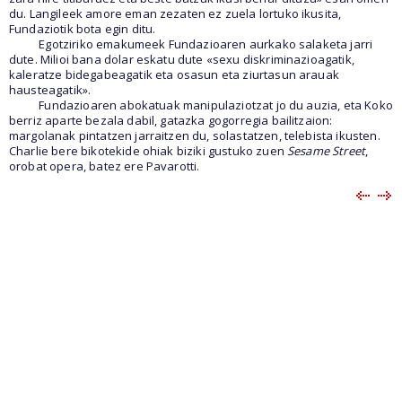
du. Langileek amore eman zezaten ez zuela lortuko ikusita,
Fundaziotik bota egin ditu.
Egotziriko emakumeek Fundazioaren aurkako salaketa jarri
dute. Milioi bana dolar eskatu dute «sexu diskriminazioagatik,
kaleratze bidegabeagatik eta osasun eta ziurtasun arauak
hausteagatik».
Fundazioaren abokatuak manipulaziotzat jo du auzia, eta Koko
berriz aparte bezala dabil, gatazka gogorregia bailitzaion:
margolanak pintatzen jarraitzen du, solastatzen, telebista ikusten.
Charlie bere bikotekide ohiak biziki gustuko zuen
Sesame Street
,
orobat opera, batez ere Pavarotti.