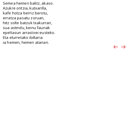
Semea hemen balitz, akaso.
Azukre ontzia, kutxarilla,
kafe hotza berriz berotu,
erratza pasatu zoruan,
hitz solte batzuk txakurrari,
sua astindu, keinu faunak
epeltasun arrastoei eusteko.
Eta elurretako ibiltaria
ia hemen, hemen atarian.