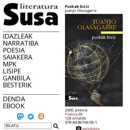
Puskak biziz
Juanjo Olasagarre
IDAZLEAK
NARRATIBA
POESIA
SAIAKERA
MPK
LISIPE
GANBILA
BESTERIK
DENDA
EBOOK
2000, poesia
Poesia
29
128 orrialde
978-84-86766-06-1
aurkibidea