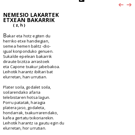
NEMESIO LAKARTEK
ETXEAN BAKARRIK
( z, h )
B
akar eta hotz egiten du
herriko etxe handiegian,
semea hemen balitz -dio-
igual konponduko genuen.
Sukalde epelean bakarrik
diraute bizitza arrastoek
eta Capone txakur jabebakoa.
Leihotik harantz ibiltari bat
elurretan, han urrutian.
Plater soila, godalet soila,
soilarendako afaria
telebistaren hotsa lagun.
Porru patatak, haragia
platera jaso, godaleta,
hondarrak, txakurrarendako,
kafea gertatu txikoriarekin.
Leihotik harantz ia gautu egin du
elurretan, hor urrutian.