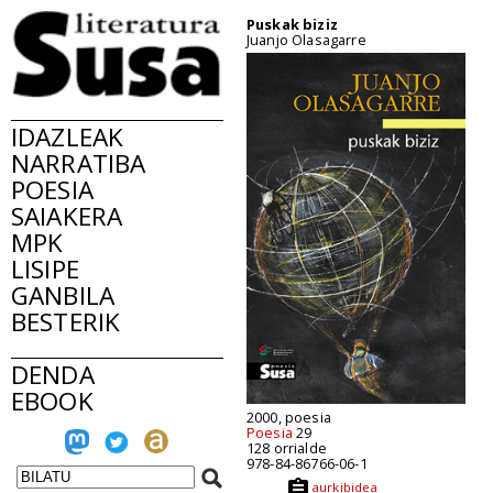
Puskak biziz
Juanjo Olasagarre
IDAZLEAK
NARRATIBA
POESIA
SAIAKERA
MPK
LISIPE
GANBILA
BESTERIK
DENDA
EBOOK
2000, poesia
Poesia
29
128 orrialde
978-84-86766-06-1
aurkibidea