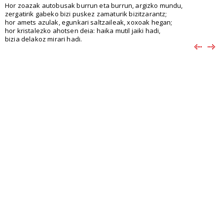
Hor zoazak autobusak burrun eta burrun, argizko mundu,
zergatirik gabeko bizi puskez zamaturik bizitzarantz;
hor amets azulak, egunkari saltzaileak, xoxoak hegan;
hor kristalezko ahotsen deia: haika mutil jaiki hadi,
bizia delakoz mirari hadi.