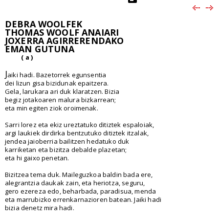
DEBRA WOOLFEK
THOMAS WOOLF ANAIARI
JOXERRA AGIRRERENDAKO
EMAN GUTUNA
( a )
J
aiki hadi. Bazetorrek egunsentia
dei lizun gisa bizidunak epaitzera.
Gela, larukara ari duk klaratzen. Bizia
begiz jotakoaren malura bizkarrean;
eta min egiten ziok oroimenak.
Sarri lorez eta ekiz ureztatuko ditiztek espaloiak,
argi laukiek dirdirka bentzutuko ditiztek itzalak,
jendea jaioberria bailitzen hedatuko duk
karriketan eta bizitza debalde plazetan;
eta hi gaixo penetan.
Bizitzea tema duk. Maileguzkoa baldin bada ere,
alegrantzia daukak zain, eta heriotza, seguru,
gero ezereza edo, beharbada, paradisua, menda
eta marrubizko errenkarnazioren batean. Jaiki hadi
bizia denetz mira hadi.